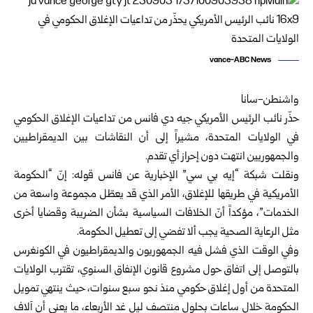
vance-ABC News
واشنطن-سانا
حذّر نائب الرئيس الأمريكي جيه دي فانس من تداعيات الإغلاق الحكومي
في الولايات المتحدة، مشيراً إلى أن النقاشات بين الديمقراطيين
والجمهوريين انتهت دون إحراز أي تقدم.
ونقلت شبكة “إيه بي سي” الإخبارية عن فانس قوله: إنّ “الحكومة
الأمريكية في طريقها للإغلاق، الأمر الذي قد يعطّل مجموعة واسعة من
الخدمات”، مؤكداً أنّ الخلافات السياسية بشأن الضريبة وقضايا أخرى
مثل الرعاية الصحية يجب ألا تفضي إلى تعطيل الحكومة.
وفي الوقت الذي فشل فيه الجمهوريون والديمقراطيون في الكونغرس
بالتوصل إلى اتفاق حول مشروع قانون الإنفاق السنوي، تقترب الولايات
المتحدة من أول إغلاق حكومي منذ نحو سبع سنوات، حيث ينتهي تمويل
الحكومة خلال ساعات بحلول منتصف ليل غد الأربعاء، ما يعني أن آلاف