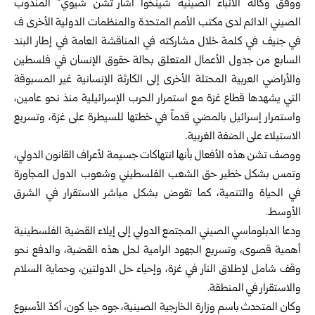
ووفق وكالة الأنباء الصينية شينخوا أشار“تشن شيوي” المندوب
الصيني الدائم لدى مكتب الأمم المتحدة والمنظمات الدولية الأخرى ف
في جنيف في كلمة خلال مشاركته في المناقشة العامة في إطار البند
السابع من جدول الأعمال المتعلق بحالة حقوق الإنسان في فلسطين
والأراضي العربية المحتلة الأخرى إلى الكارثة الإنسانية غير المسبوقة
التي يشهدها قطاع غزة مع استمرار الحرب الإسرائيلية منذ نحو عامين،
واستمرار إسرائيل بالمضي قدماً في خطتها للسيطرة على غزة، وتسريع
الاستيلاء على الضفة الغربية.
ووصف تشن هذه الأفعال بأنها انتهاكات جسيمة لأعراف القانون الدولي،
وتمس بشكل خطير حق الشعب الفلسطيني وشعوب الدول المجاورة
في الحياة والتنمية، كما تقوض بشكل مباشر الاستقرار في الشرق
الأوسط.
ودعا الدبلوماسي الصيني المجتمع الدولي إلى إيلاء القضية الفلسطينية
أهمية قصوى، وتسريع الجهود الرامية لحل هذه القضية، والدفع نحو
وقف شامل لإطلاق النار في غزة، وإحياء حل الدولتين، وحماية السلام
والاستقرار في المنطقة.
وكان المتحدث باسم وزارة الخارجية الصينية، جوه جيا كون، أكدّ الأسبوع