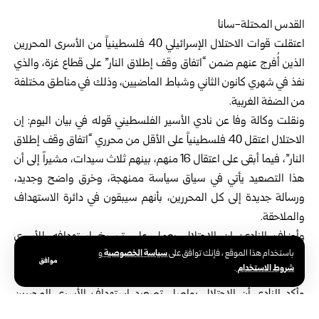
القدس المحتلة-سانا
اعتقلت قوات الاحتلال الإسرائيلي 40 فلسطينياً من الأسرى المحررين
الذين أُفرج عنهم ضمن “اتفاق وقف إطلاق النار” على قطاع غزة، والذي
نفذ في شهري كانون الثاني وشباط الماضيين، وذلك في مناطق مختلفة
من الضفة الغربية.
ونقلت وكالة وفا عن نادي الأسير الفلسطيني قوله في بيان اليوم: إن
الاحتلال اعتقل 40 فلسطينياً على الأقل من محرري “اتفاق وقف إطلاق
النار”، فيما أبقى على اعتقال 16 منهم، بينهم ثلاث سيدات، مشيراً إلى أن
هذا التصعيد يأتي في سياق سياسة ممنهجة، وخرق واضح وجديد،
ورسالة جديدة إلى كل المحررين، بأنهم سيبقون في دائرة الاستهداف
والملاحقة.
وأضاف النادي: إن الاحتلال يعمل على ترسيخ استهدافه للأسرى
سياسة الخصوصية
باستخدام هذا الموقع ، فإنك توافق على
و
المحررين، عبر العديد من الأدوات، منها الأوامر العسكرية التي منحته
موافق
شروط الاستخدام
.
غطاءً أكبر لملاحقتهم، إلى جانب قوانين الاعتقال الإداري.
وأكد النادي أن الاحتلال يواصل تصعيد استهداف الأسرى المحررين
الذين أُفرج عنهم ضمن دفعات “اتفاق وقف إطلاق النار” على قطاع غزة،