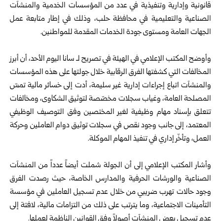
قانونية وإدارية وتنفيذية في عدد من المؤسسات الخدمية والمنشآت
الصناعية والتعليمية في محافظة
حلب
، وذلك في إطار متابعة عمل
الجهات العامة ومستوى جودة الخدمات المقدمة للمواطنين.
وأوضح المكتب الإعلامي في الهيئة في تصريح لـ سانا اليوم الأحد، أن أبرز
المخالفات التي كشفتها الفرق الرقابية خلال جولتها على هذه المؤسسات
والمنشآت اتباع إجراءات إدارية غير سليمة، أدت إلى خسائر مالية تمسّ
المصلحة العامة، وغياب سجلات مخصّصة لتوثيق الشكاوى، ومخالفات
تتعلق بإسناد مهام وظيفية لغير المختصين وفق التوصيف الوظيفي
المعتمد، إلى جانب وجود نقص في سجلات توثيق دوام العاملين وحركة
العمل، وتأخّر إداري في تنفيذ المهام الموكلة.
وأشار المكتب الإعلامي إلى أن الجولة شملت أيضاً عدداً من المنشآت
الصناعية والورشات الحرفية والمدارس الخاصة، حيث رصدت الفرق
وجود حالات تهرب ضريبي من خلال عدم تسجيل العاملين في مؤسسة
التأمينات الاجتماعية، وما يترتب على ذلك من التزامات مالية، لافتة إلى
عدم تسجيل بعض المنشآت أصولاً وفق القوانين الناظمة لعملها.