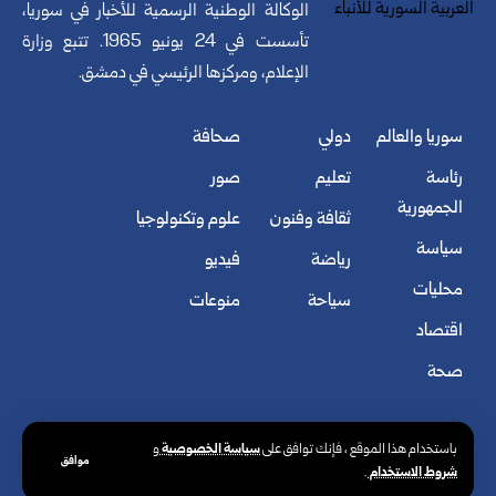
الوكالة الوطنية الرسمية للأخبار في سوريا،
تأسست في 24 يونيو 1965. تتبع وزارة
الإعلام، ومركزها الرئيسي في دمشق.
سوريا والعالم
دولي
صحافة
رئاسة
تعليم
صور
الجمهورية
ثقافة وفنون
علوم وتكنولوجيا
سياسة
رياضة
فيديو
محليات
سياحة
منوعات
اقتصاد
صحة
سياسة الخصوصية
باستخدام هذا الموقع ، فإنك توافق على
و
موافق
شروط الاستخدام
.
© الوكالة العربية السورية للأنباء. كافة الحقوق محفوظة.