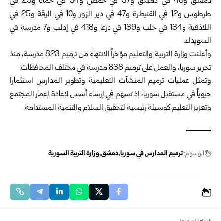
دمشق و48 في دمشق و37 في حمص و54 في حماة و25 في
طرطوس و12 في القنيطرة و47 في دير الزور و10 في الرقة و25 في
اللاذقية و134 في حلب و139 في درعا و418 في إدلب و7 مدرسة في
السويداء.
وأعلنت وزارة التربية والتعليم مؤخراً الانتهاء من ترميم 823 مدرسة، منذ
تحرير سوريا، والعمل على ترميم 838 مدرسة في مختلف المحافظات.
وتمثل عمليات ترميم المنشآت التعليمية وتطوير المدارس استثماراً
حيوياً في مستقبل سوريا، إذ تسهم في إرساء أسس لإعادة إعمار المجتمع
وتعزيز التعليم كوسيلة رئيسية لتحقيق السلام والتنمية المستدامة.
الوسوم:
ترميم المدارس في سوريا
دمشق
وزارة التربية السورية