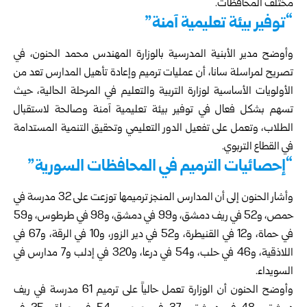
مختلف المحافظات.
“توفير بيئة تعليمية آمنة”
وأوضح مدير الأبنية المدرسية بالوزارة المهندس محمد الحنون، في
تصريح لمراسلة سانا، أن عمليات ترميم وإعادة تأهيل المدارس تعد من
الأولويات الأساسية لوزارة التربية والتعليم في المرحلة الحالية، حيث
تسهم بشكل فعال في توفير بيئة تعليمية آمنة وصالحة لاستقبال
الطلاب، وتعمل على تفعيل الدور التعليمي وتحقيق التنمية المستدامة
في القطاع التربوي.
“إحصائيات الترميم في المحافظات السورية”
وأشار الحنون إلى أن المدارس المنجز ترميمها توزعت على 32 مدرسة في
حمص، و52 في ريف دمشق، و99 في دمشق، و98 في طرطوس، و59
في حماة، و12 في القنيطرة، و52 في دير الزور، و10 في الرقة، و67 في
اللاذقية، و46 في حلب، و54 في درعا، و320 في إدلب و7 مدارس في
السويداء.
وأوضح الحنون أن الوزارة تعمل حالياً على ترميم 61 مدرسة في ريف