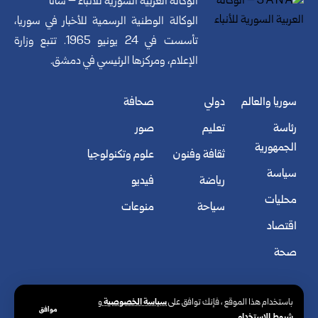
الوكالة العربية السورية للأنباء – سانا
الوكالة الوطنية الرسمية للأخبار في سوريا،
تأسست في 24 يونيو 1965. تتبع وزارة
الإعلام، ومركزها الرئيسي في دمشق.
سوريا والعالم
دولي
صحافة
رئاسة
تعليم
صور
الجمهورية
ثقافة وفنون
علوم وتكنولوجيا
سياسة
رياضة
فيديو
محليات
سياحة
منوعات
اقتصاد
صحة
سياسة الخصوصية
باستخدام هذا الموقع ، فإنك توافق على
و
موافق
شروط الاستخدام
.