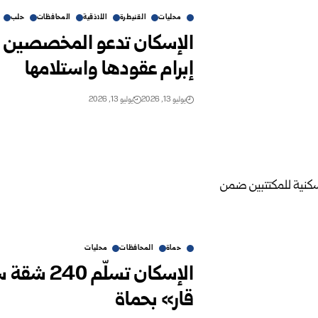
محليات
القنيطرة
اللاذقية
المحافظات
حلب
إبرام عقودها واستلامها
يوليو 13, 2026
يوليو 13, 2026
حماة
المحافظات
محليات
الإسكان ت
قار» بحماة