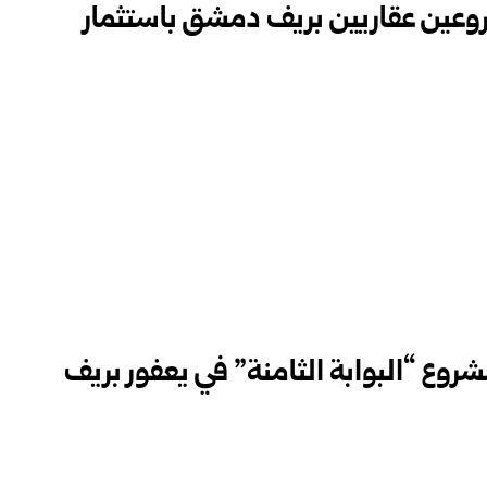
وعين عقاريين بريف دمشق باستثمار
روع “البوابة الثامنة” في يعفور بريف