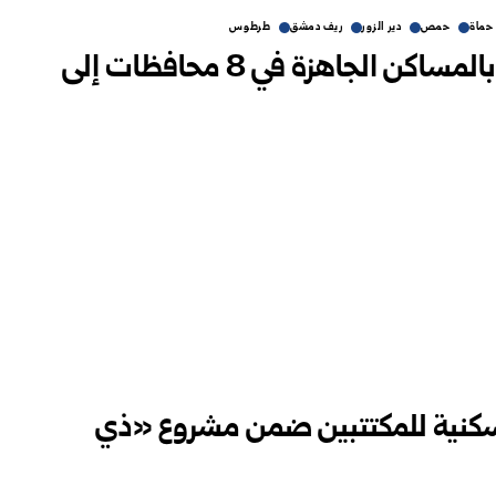
حماة
حمص
دير الزور
ريف دمشق
طرطوس
الإسكان تدعو المخصصين بالمساكن الجاهزة في 8 محافظات إلى
سلّم 240 شقة سكنية للمكتتبين ضمن مشروع «ذي