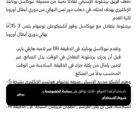
خطف فريق برشلونة الإسباني تعادلاً ثميناً من مضيفه نيوكاسل يونايتد
الإنكليزي بهدف لمثله، في ذهاب دور ثمن النهائي من دوري أبطال أوروبا
لكرة القدم.
وتقدم نيوكاسل يونايتد في الدقيقة 86 عبر لاعبه هارفي بارنز،
قبل أن يدرك برشلونة التعادل في الوقت بدل الضائع، عبر
لامين يامال من ركلة جزاء في الدقيقة السادسة من الوقت
المحتسب بدلاً من الضائع.
وهزم أتلتيكو مدريد الإسباني ضيفه توتنهام هوتسبر الإنكليزي بنتيجة 5-
2 في ذهاب الدور ذاته.
سياسة الخصوصية
باستخدام هذا الموقع ، فإنك توافق على
و
موافق
شروط الاستخدام
.
وافتتح ماركوس يورينتي التسجيل مبكراً لأصحاب الأرض في الدقيقة
السادسة، قبل أن يعزز الفرنسي أنطوان غريزمان النتيجة في الدقيقة 14،
وبعد دقيقة واحدة أضاف الأرجنتيني خوليان ألفاريز الهدف الثالث لأتلتيكو
مدريد، و في الدقيقة 22 سجل روبن لو نورمان الهدف الرابع.
وقلّص الإسباني بيدرو بورو الفارق لتوتنهام في الدقيقة 26.