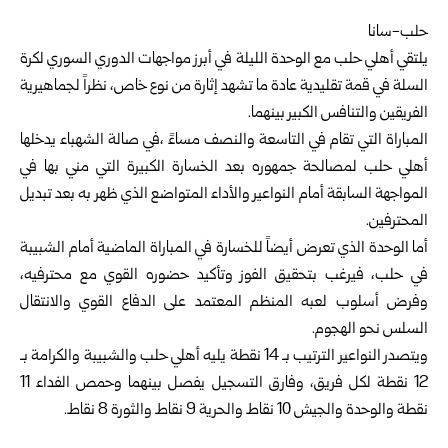
حلب-سانا
يلتقي أهلي حلب مع الوحدة الليلة في أبرز مواجهات الدوري السوري لكرة
السلة في قمة تقليدية عادة ما تشهد إثارة من نوع خاص، نظراً لجماهيرية
الفريقين والتنافس الكبير بينهما.
المباراة التي تقام في التاسعة والنصف مساءً ،في صالة الشهباء يدخلها
أهلي حلب لمصالحة جمهوره بعد الخسارة الكبيرة التي مني بها في
المواجهة السابقة أمام النواعير والأداء المتواضع الذي ظهر به بعد تبديل
المحترفين.
أما الوحدة الذي تعرض أيضاً للخسارة في المباراة الماضية أمام الشبيبة
في حلب، فيرغب بتحقيق الفوز وتأكيد حضوره القوي مع محترفيه،
وفرض أسلوب لعبه المنظم المعتمد على الدفاع القوي والانتقال
السلس نحو الهجوم.
ويتصدر النواعير الترتيب بـ 14 نقطة يليه أهلي حلب والشبيبة والكرامة بـ
12 نقطة لكل فريق، وفارق التسجيل يفصل بينهما وحمص الفداء 11
نقطة والوحدة والجيش 10 نقاط والحرية 9 نقاط والثورة 8 نقاط.