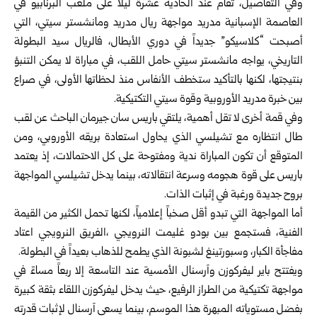
وفي التفاصيل، تقام عند الحادية عشرة ليلاً على ملعب البرنابيو في
العاصمة الإسبانية مدريد مواجهة ريال مدريد ومانشستر سيتي، التي
أصبحت “كلاسيكو” جديداً في دوري الأبطال، فالريال سيد البطولة
التاريخي، يواجه مانشستر سيتي حامل اللقب، في مباراة لا يمكن التنبؤ
بنتيجتها، لكنها بالتأكيد ستخطف الأنفاس منذ لحظاتها الأولى، في صراع
بين خبرة مدريد الأوروبية وقوة سيتي التكتيكية.
وفي قمة أخرى لا تقل أهمية، يلتقي باريس سان جيرمان الباحث عن لقب
طال انتظاره مع تشيلسي الذي يحاول استعادة بريقه الأوروبي، ومن
المتوقع أن تكون المباراة ندية ومفتوحة على كل الاحتمالات، إذ يعتمد
باريس على قوة هجومه وسرعة انتقالاته، بينما يدخل تشيلسي المواجهة
بروح جديدة ورغبة في إثبات الذات.
أما المواجهة التي تبدو أقل صخباً إعلامياً، لكنها تحمل الكثير من القيمة
الفنية، فستجمع بين بودو غليمت النرويجي ،الفريق النرويجي اعتاد
مفاجأة الكبار، وسبورتينغ لشبونة الذي يطمح للذهاب بعيداً في البطولة.
ويفتتح باير ليفركوزن وآرسنال الأمسية عند التاسعة إلا ربعاً مساءً في
مواجهة تكتيكية من الطراز الرفيع، حيث يدخل ليفركوزن اللقاء بثقة كبيرة
بفضل مستوياته المبهرة هذا الموسم، بينما يسعى آرسنال لإثبات قدرته