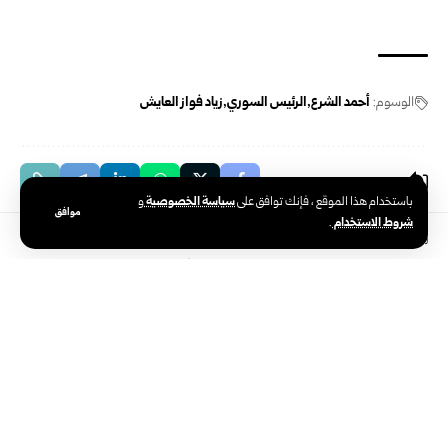
الوسوم:
أحمد الشرع
الرئيس السوري
زياد فواز العايش
سياسة الخصوصية
باستخدام هذا الموقع ، فإنك توافق على
و
موافق
شروط الاستخدام
.
رئاسة الجمهورية
الرئيس الشرع يصدر مرسوماً بتعيين مرهف
خالد النعسان محافظاً لحمص
تاريخ النشر: 2026/05/09 11:19 مساءً
اخر تحديث: 2026/05/10 12:00 صباحًا