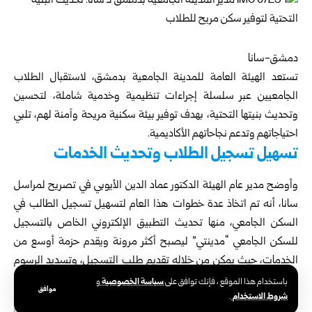
دمشق-سانا
تستعد الهيئة العامة للمدينة الجامعية بدمشق، لاستقبال الطلاب
الجامعيين عبر سلسلة إجراءات تنظيمية وخدمية شاملة، لتحسين
وتحديث بنيتها التحتية، بهدف توفير بيئة سكنية مريحة وآمنة لهم، تلبي
احتياجاتهم وتدعم نجاحاتهم الأكاديمية.
تسهيل تسجيل الطلاب وتحديث الخدمات
وأوضح مدير عام الهيئة الدكتور عماد الدين الأيوبي في تصريح لمراسل
سانا، أنه تم اتخاذ عدة خطوات هذا العام لتسهيل تسجيل الطالب في
السكن الجامعي، منها تحديث التطبيق الإلكتروني الخاص بالتسجيل
للسكن الجامعي “مدينتي” ليصبح أكثر مرونة ويقدم حزمة أوسع من
الخدمات، حيث يمكن من خلاله تقديم طلب التسجيل، وتسديد الرسوم
إلكترونياً، وإرسال الشكاوى ليتم معالجتها بأسرع وقت، إضافة إلى
سياسة الخصوصية
باستخدام هذا الموقع ، فإنك توافق على
و
موافق
شروط الاستخدام
.
التسجيل على دورات في مختلف الاختصاصات والمهارات.