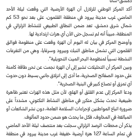
دمشق-سانا
أكد
المركز الوطني للزلازل
أن الهزة الأرضية التي وقعت ليلة الأحد
الماضي غرب مدينة يبرود في منطقة القلمون، على بعد نحو 53 كم
شمال شرق دمشق، تعد ضمن النطاق الطبيعي للنشاط الزلزالي في
المنطقة، مبيناً أنه لم تسجل حتى الآن أي هزات ارتدادية لها.
وأوضح المركز في بيان له اليوم أن الهزة وقعت على منظومة فوالق
القلمون التي تشمل مناطق النبك ويبرود وسرغايا، وهي من التفرعات
النشطة نسبياً لمنظومة البحر الميت التحويلية”.
وبين المركز أن التحليلات تشير إلى أن الهزة نجمت عن تحرر طاقة كامنة
على حدود الصفائح الصخرية، ما أدى إلى انزلاق جانبي بسيط دون حدوث
أي تمزق أو تصدّع كبير في البنية الصخرية”.
ودعا المركز إلى عدم القلق أو الهلع، لأن مثل هذه الهزات تعتبر ظاهرة
طبيعية تحدث بشكل متكرر في مناطق النشاط التكتوني، مشدداً على
ضرورة اتباع المواطنين لإجراءات السلامة العامة، دون نشر الشائعات أو
المبالغة في المخاوف، فكل ما يحدث هو ضمن حدود المألوف.
يذكر أن محطات الرصد الزلزالي سجلت بعد منتصف ليلة الأحد الماضي
في تمام الساعة 1:27 هزة أرضية خفيفة غرب مدينة يبرود في منطقة