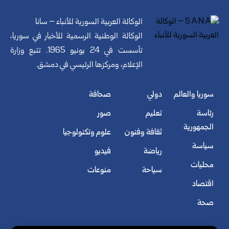
الوكالة العربية السورية للأنباء – سانا
الوكالة الوطنية الرسمية للأخبار في سوريا،
تأسست في 24 يونيو 1965. تتبع وزارة
الإعلام، ومركزها الرئيسي في دمشق.
سوريا والعالم
دولي
صحافة
رئاسة
تعليم
صور
الجمهورية
ثقافة وفنون
علوم وتكنولوجيا
سياسة
رياضة
فيديو
محليات
سياحة
منوعات
اقتصاد
صحة