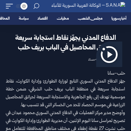
أخبار سوريا
مجلس الشعب
محليات
اقتصاد
سياسة
المحا
الدفاع المدني يجهّز نقاط استجابة سريعة
لحرائق المحاصيل في الباب بريف حلب
2026/06/15 4:51 مساءً
حلب-سانا
جهّز الدفاع المدني السوري التابع ل
وزارة الطوارئ وإدارة الكوارث
، نقاط
استجابة سريعة في منطقة الباب بريف حلب الشرقي، ضمن خطة
موسمية تهدف إلى رفع الجاهزية والاستجابة السريعة لحرائق المحاصيل
الزراعية في موسم الحصاد للحد من الخسائر التي قد تتسبب بها.
وأوضح مدير مركز العمليات في الدفاع المدني السوري محمود عبدان في
تصريح لمراسل سانا اليوم الإثنين، أن مديرية الطوارئ وإدارة الكوارث في
حلب
نشرت 27 نقطة إطفاء في مختلف مناطق المحافظة للتعامل مع