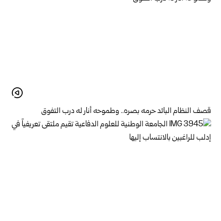
قصف النظام البائد حرمه بصره.. وطموحه أنار له درب التفوق