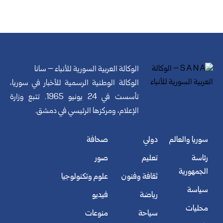
الوكالة العربية السورية للأنباء – سانا
الوكالة الوطنية الرسمية للأخبار في سوريا،
تأسست في 24 يونيو 1965. تتبع وزارة
الإعلام، ومركزها الرئيسي في دمشق.
سوريا والعالم
دولي
صحافة
رئاسة
تعليم
صور
الجمهورية
ثقافة وفنون
علوم وتكنولوجيا
سياسة
رياضة
فيديو
محليات
سياحة
منوعات