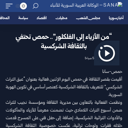
أخبار سوريا
مجلس الشعب
محليات
اقتصاد
سياسة
المحا
“من الأزياء إلى الفلكلور”.. حمص تحتفي
بالثقافة الشركسية
2026/06/16 5:00 صباحًا
حمص-سانا‏
أقيمت بقصر الثقافة في
حمص
اليوم الإثنين فعالية بعنوان “عبق ‏التراث
الشركسي” للتعريف بالثقافة الشركسية كعنصر أساسي في تكوين ‏الهوية
السورية‎.‎
ونظمت الفعالية بالتعاون بين مديرية الثقافة ومؤسسة نجيب للتراث
ضمن ‏أسبوع
التراث اللامادي
حيث تضمنت معرضاً للأزياء والمأكولات
‏والأدوات التراثية الشركسية، إضافة إلى حفل فني على المسرح قدمت
‏خلاله فقرات ولوحات تراثية، عكست خصوصية الثقافة الشركسية