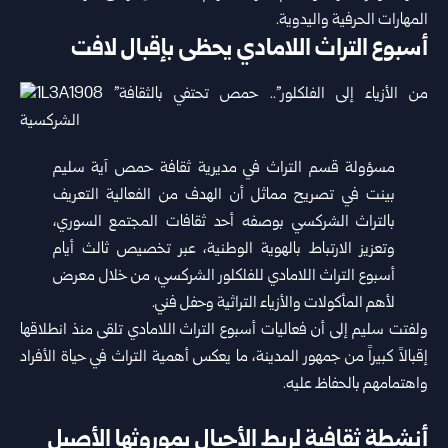
‏المهارات الحرفية واليدوية‎.‎
أسبوع التراث اللامادي يحظى بإقبال لافت
مسؤولة قسم التراث في مديرية ثقافة حمص آية سليم
بينت في تصريح ‏مماثل أن الهدف من الفعالية التعريف
بالتراث الشركسي بوصفه أحد ‏ثقافات المجتمع السوري،
وتعزيز الارتباط بالهوية الوطنية، عبر ‏تخصيص ثالث أيام
أسبوع التراث اللامادي للفلكلور الشركسي، من ‏خلال معرض
لأهم المأكولات والأزياء التراثية وحفل فني‎.‎
ولفتت سليم إلى أن فعاليات أسبوع التراث اللامادي تلقى منذ انطلاقها
‏إقبالاً كبيراً من جمهور المدينة، ما يعكس أهمية التراث في حياة الأفراد
‏واهتمامهم بالحفاظ عليه‎.‎
‎ ‎
أنشطة ثقافية لربط الأجيال بموروثها الأصيل