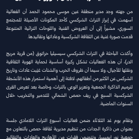
من جهته وجد مدير منطقة عين موسى محمود الحمد أن الفعالية
أسهمت ‏في إبراز التراث الشركسي كأحد المكونات الأصيلة للمجتمع
السوري، ‏مشيراً إلى أن العروض الفنية واللوحات التراثية المتنوعة
قدمت صورة ‏غنية عن الثقافة الشركسية وعاداتها وتقاليدها‎.‎
‎ ‎
وأكدت الباحثة في التراث الشركسي سيسيليا حراتوق (من قرية مريج
‏الدر)، أن هذه الفعاليات تشكل ركيزة أساسية لحماية الهوية الثقافية
ونقلها ‏للأجيال، ولا سيما أن ظروف الحرب والشتات غيّبت عادات وتاريخ
‏الشركس عن الكثير من أطفالهم، لافتة إلى أهمية استمرار هذه الأنشطة
‏لترميم الذاكرة الجمعية وتعزيز الوعي بالتراث، وخاصة بعد تعرض ‏القرى
الشركسية السبع في ريف حمص الشمالي للتدمير والتخريب خلال
‏السنوات الماضية‎.‎
‎ ‎
وتقام يوم غد الثلاثاء ضمن فعاليات أسبوع التراث اللامادي جلسة
بعنوان ‏من ذاكرة الجدات من تنظيم مديرية ثقافة حمص بالتعاون مع
جمعية ‏نور إيميسا، وتتضمن فقرات من الأهازيج والعادات والتقاليد