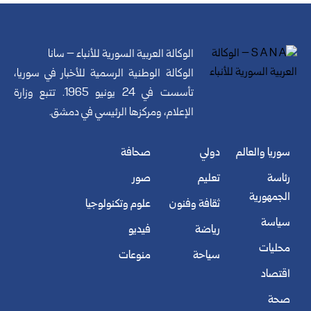
الوكالة العربية السورية للأنباء – سانا
الوكالة الوطنية الرسمية للأخبار في سوريا،
تأسست في 24 يونيو 1965. تتبع وزارة
الإعلام، ومركزها الرئيسي في دمشق.
سوريا والعالم
دولي
صحافة
رئاسة
تعليم
صور
الجمهورية
ثقافة وفنون
علوم وتكنولوجيا
سياسة
رياضة
فيديو
محليات
سياحة
منوعات
اقتصاد
صحة