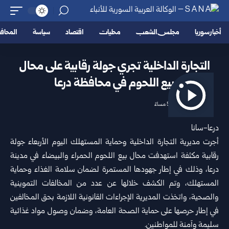
أخبار سوريا
مجلس الشعب
محليات
اقتصاد
سياسة
المحا
التجارة الداخلية تجري جولة رقابية على محال
بيع اللحوم في محافظة درعا
2026/06/10 5:27 مساءً
درعا-سانا
أجرت
مديرية التجارة الداخلية وحماية المستهلك
اليوم الأربعاء جولة
رقابية مكثفة استهدفت محال بيع اللحوم الحمراء والبيضاء في مدينة
درعا
، وذلك في إطار جهودها المستمرة لضمان سلامة الغذاء وحماية
المستهلك، وتم الكشف خلالها عن عدد من المخالفات التموينية
والصحية، واتخذت المديرية الإجراءات القانونية اللازمة بحق المخالفين
في إطار حرصها على حماية الصحة العامة، وضمان وصول مواد غذائية
سليمة وآمنة للمواطنين.