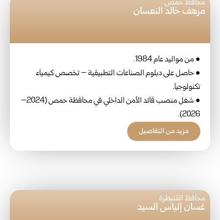
محافظ حمص
مرهف خالد النعسان
● من مواليد عام 1984.
● حاصل على دبلوم الصناعات التطبيقية – تخصص كيمياء
تكنولوجيا.
● شغل منصب قائد الأمن الداخلي في محافظة حمص (2024–
2026).
مزيد من التفاصيل
محافظ القنيطرة
غسان إلياس السيد