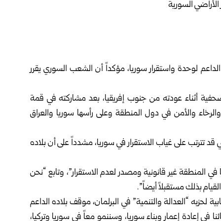
اعم لوحدة واستقرار سوريا، مؤكداً أن الشعب السوري يقرر
فية أثناء عودته من جنوب إفريقيا، بعد مشاركته في قمة
والرخاء والأمن في دول المنطقة وعلى رأسها سوريا والعراق
لتي قد تترتب على غياب الاستقرار في سوريا، مشدداً على أن بلاده
ي المنطقة غير قانونية ومصدر لعدم الاستقرار”، وتابع “نحن
لقيام بذلك مستقبلاً أيضاً”.
بية لحزبه “العدالة والتنمية” في البرلمان، موقف بلاده الداعم
ا في إعادة إعمار وبناء سوريا، وسننمو معاً في سوريا وتركيا،