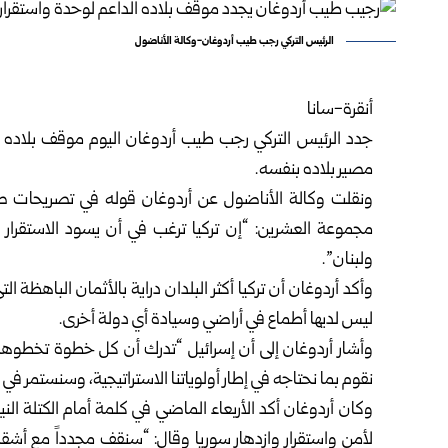
الرئيس التركي رجب طيب أردوغان-وكالة الأناضول
أنقرة-سانا
جدد
الرئيس التركي
رجب طيب أردوغان اليوم موقف بلاده الد
مصير بلاده بنفسه.
ونقلت وكالة الأناضول عن
أردوغان
قوله في تصريحات صح
مجموعة العشرين: “إن تركيا ترغب في أن يسود الاستقرار 
ولبنان”.
وأكد أردوغان أن تركيا أكثر البلدان دراية بالأثمان الباهظة ا
ليس لديها أطماع في أراضي وسيادة أي دولة أخرى.
وأشار أردوغان إلى أن إسرائيل “تدرك أن كل خطوة تخطوها ف
نقوم بما نحتاجه في إطار أولوياتنا الاستراتيجية، وسنستمر في ا
وكان أردوغان أكد الأربعاء الماضي في كلمة أمام الكتلة النيا
لأمن واستقرار وازدهار سوريا وقال: “سنقف مجدداً مع أشقائن