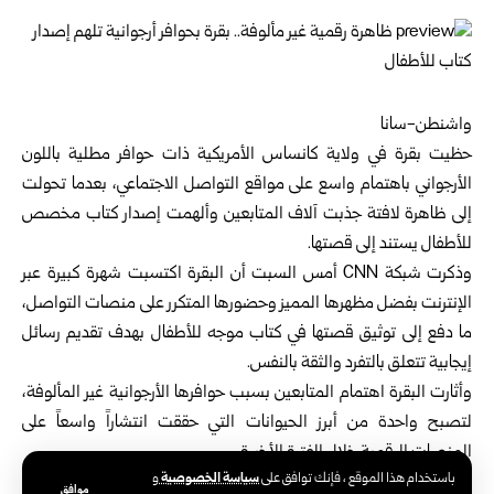
واشنطن-سانا
حظيت بقرة في ولاية كانساس الأمريكية ذات حوافر مطلية باللون
الأرجواني باهتمام واسع على مواقع التواصل الاجتماعي، بعدما تحولت
إلى ظاهرة لافتة جذبت آلاف المتابعين وألهمت إصدار كتاب مخصص
للأطفال يستند إلى قصتها.
وذكرت شبكة CNN أمس السبت أن البقرة اكتسبت شهرة كبيرة عبر
الإنترنت بفضل مظهرها المميز وحضورها المتكرر على منصات التواصل،
ما دفع إلى توثيق قصتها في كتاب موجه للأطفال بهدف تقديم رسائل
إيجابية تتعلق بالتفرد والثقة بالنفس.
وأثارت البقرة اهتمام المتابعين بسبب حوافرها الأرجوانية غير المألوفة،
لتصبح واحدة من أبرز الحيوانات التي حققت انتشاراً واسعاً على
المنصات الرقمية خلال الفترة الأخيرة.
سياسة الخصوصية
باستخدام هذا الموقع ، فإنك توافق على
و
ويرى القائمون على المشروع أن تحويل قصة البقرة إلى كتاب للأطفال
موافق