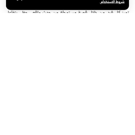
شروط الاستخدام
.
يهدف إلى تشجيع الصغار على تقبل الاختلاف والاحتفاء بالصفات التي
تميز كل فرد، من خلال قصة مستوحاة من حدث واقعي حظي بتفاعل
جماهيري كبير.
وتعكس هذه الظاهرة الدور المتنامي لوسائل التواصل الاجتماعي في
تحويل قصص بسيطة وغير تقليدية إلى أحداث تحظى باهتمام واسع،
وتتجاوز الفضاء الرقمي لتصل إلى مجالات النشر والثقافة الموجهة
للأطفال.
الوسوم:
واشنطن
ولاية كانساس الأمريكية