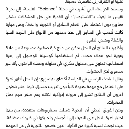
عليها أو التعرف إلى عناصرها مسبقاً.
وتستند الدراسة، التي نُشرت في مجلة “Science” العلمية، إلى تجربة
تقيس ما يُعرف بـ”الاستبصار”؛ أي القدرة على حل المشكلات بشكل
مفاجئ دون الاعتماد على التعلم السابق أو التجربة والخطأ، وهي مهارة
كانت تُنسب في السابق إلى عدد محدود من الأنواع مثل القردة العليا
والفيلة وبعض الطيور.
وأظهرت النتائج أن النحل تمكن من دفع كرة صغيرة مصنوعة من مادة
رغوية نحو هدف محدد، ثم استخدامها كوسيلة للوصول إلى زهرة
اصطناعية تحتوي على محلول سكري، في سلوك وصفه الباحثون بأنه غير
مسبوق لدى الحشرات.
وقال الباحث الرئيسي في الدراسة أكشاي بهامبوري: إن النحل أظهر قدرة
على التعامل مع مهمة جديدة كلياً دون تدريب مسبق، فيما اعتبر باحثون
آخرون أن النتائج تشير إلى مرونة إدراكية لافتة رغم صغر حجم دماغ
الحشرات.
وبيّن الفريق البحثي أن التجربة شملت سيناريوهات متعددة، من بينها
اختبار قدرة النحل على التعرف إلى الأجسام وتحريكها في ظروف مختلفة،
حيث نجحت نسبة كبيرة من الأفراد الذين خضعوا للتجربة في حل المهمة