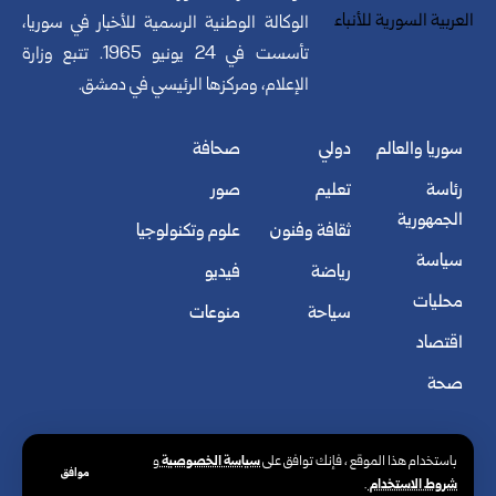
الوكالة الوطنية الرسمية للأخبار في سوريا،
تأسست في 24 يونيو 1965. تتبع وزارة
الإعلام، ومركزها الرئيسي في دمشق.
سوريا والعالم
دولي
صحافة
رئاسة
تعليم
صور
الجمهورية
ثقافة وفنون
علوم وتكنولوجيا
سياسة
رياضة
فيديو
محليات
سياحة
منوعات
اقتصاد
صحة
سياسة الخصوصية
باستخدام هذا الموقع ، فإنك توافق على
و
موافق
شروط الاستخدام
.