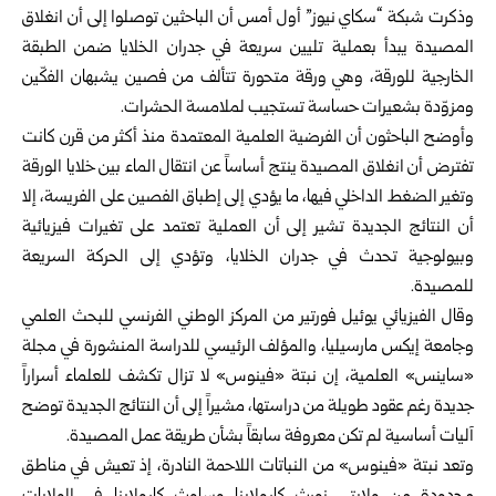
وذكرت شبكة “سكاي نيوز” أول أمس أن الباحثين توصلوا إلى أن انغلاق
المصيدة يبدأ بعملية تليين سريعة في جدران الخلايا ضمن الطبقة
الخارجية للورقة، وهي ورقة متحورة تتألف من فصين يشبهان الفكّين
ومزوّدة بشعيرات حساسة تستجيب لملامسة الحشرات.
وأوضح الباحثون أن الفرضية العلمية المعتمدة منذ أكثر من قرن كانت
تفترض أن انغلاق المصيدة ينتج أساساً عن انتقال الماء بين خلايا الورقة
وتغير الضغط الداخلي فيها، ما يؤدي إلى إطباق الفصين على الفريسة، إلا
أن النتائج الجديدة تشير إلى أن العملية تعتمد على تغيرات فيزيائية
وبيولوجية تحدث في جدران الخلايا، وتؤدي إلى الحركة السريعة
للمصيدة.
وقال الفيزيائي يوئيل فورتير من المركز الوطني الفرنسي للبحث العلمي
وجامعة إيكس مارسيليا، والمؤلف الرئيسي للدراسة المنشورة في مجلة
«ساينس» العلمية، إن نبتة «فينوس» لا تزال تكشف للعلماء أسراراً
جديدة رغم عقود طويلة من دراستها، مشيراً إلى أن النتائج الجديدة توضح
آليات أساسية لم تكن معروفة سابقاً بشأن طريقة عمل المصيدة.
وتعد نبتة «فينوس» من النباتات اللاحمة النادرة، إذ تعيش في مناطق