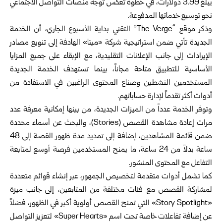
يبلغ 3.99 دولارات، في خطوة تعكس توجه منصات التواصل الاجتماعي
نحو توسيع خدماتها المدفوعة.
وذكر موقع “The Verge” التقني بداية الأسبوع الجاري، أن الخدمة
الجديدة تأتي ضمن استراتيجية شركة «ميتا» الهادفة إلى تنويع مصادر
الإيرادات إلى جانب الإعلانات التقليدية، مع الإبقاء على جميع المزايا
الأساسية للتطبيق متاحة مجاناً، بينما تستهدف الخدمة الجديدة
المستخدمين النشطين وصناع المحتوى الراغبين في الاستفادة من
أدوات أكثر تقدماً لإدارة حساباتهم.
وتوفر الخدمة عدداً من الميزات الجديدة، من بينها إمكانية معرفة عدد
مرات إعادة مشاهدة القصص (Stories)، والبحث عن أسماء محددة
ضمن قائمة المشاهدين، إضافة إلى تمديد مدة ظهور القصة إلى 48
ساعة بدلاً من 24 ساعة، ما يمنح المستخدمين فرصة أوسع لمتابعة
التفاعل مع المحتوى المنشور.
كما تشمل أدوات متقدمة لتخصيص الجمهور، عبر إنشاء قوائم متعددة
لمشاركة القصص مع فئات مختلفة من المتابعين، إلى جانب ميزة
«Story Spotlight» التي تمنح القصص أولوية أكبر في الظهور، فضلاً
عن إضافة تفاعلات خاصة تحت اسم «Super Hearts» لتعزيز التواصل