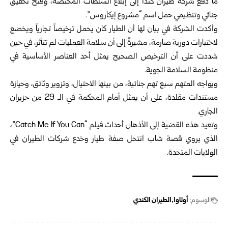
ما دفع شركة طيران كندا إلى إبلاغ السلطات المختصة، وفتح تحقيق
جنائي وتنظيمي حمل اسم “مشروع إيكاروس”.
وأكدت الشركة في بيان لها أن الطيار كان يحمل ترخيصاً تجارياً ويخضع
لاختبارات دورية صارمة، مشيرةً إلى أن سلامة العمليات لم تتأثر، في حين
شددت على أن الترخيص الصحيح يمثل أحد العناصر الأساسية في
منظومة السلامة الجوية.
ويواجه المتهم سبع تهم جنائية، من بينها الاحتيال، وتزوير وثائق، وحيازة
مستندات مقلدة، على أن يمثل أمام المحكمة في الـ 29 من حزيران
الجاري.
وتعيد هذه القضية إلى الأذهان أحداث فيلم “Catch Me If You Can”،
الذي يروي قصة شاب انتحل صفة طيار وخدع شركات الطيران في
الولايات المتحدة.
الوسوم:
أوتاوا
الطيران الكندي