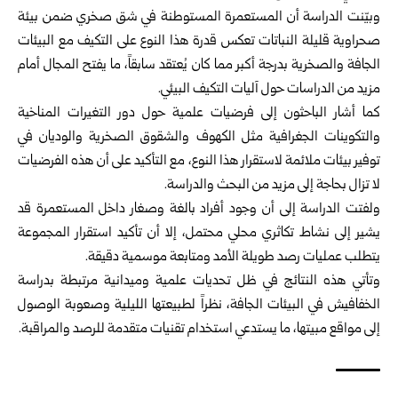
وبيّنت الدراسة أن المستعمرة المستوطنة في شق صخري ضمن بيئة
صحراوية قليلة النباتات تعكس قدرة هذا النوع على التكيف مع البيئات
الجافة والصخرية بدرجة أكبر مما كان يُعتقد سابقاً، ما يفتح المجال أمام
مزيد من الدراسات حول آليات التكيف البيئي.
كما أشار الباحثون إلى فرضيات علمية حول دور التغيرات المناخية
والتكوينات الجغرافية مثل الكهوف والشقوق الصخرية والوديان في
توفير بيئات ملائمة لاستقرار هذا النوع، مع التأكيد على أن هذه الفرضيات
لا تزال بحاجة إلى مزيد من البحث والدراسة.
ولفتت الدراسة إلى أن وجود أفراد بالغة وصغار داخل المستعمرة قد
يشير إلى نشاط تكاثري محلي محتمل، إلا أن تأكيد استقرار المجموعة
يتطلب عمليات رصد طويلة الأمد ومتابعة موسمية دقيقة.
وتأتي هذه النتائج في ظل تحديات علمية وميدانية مرتبطة بدراسة
الخفافيش في البيئات الجافة، نظراً لطبيعتها الليلية وصعوبة الوصول
إلى مواقع مبيتها، ما يستدعي استخدام تقنيات متقدمة للرصد والمراقبة.