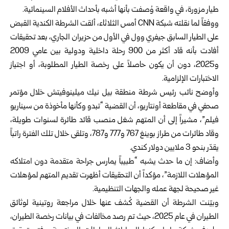
طيار مزورة، في واقعة وُصفت بأنها أشبه بأحداث الأفلام السينمائية.
ووفقاً لما نقلته شبكة CNN أمس الثلاثاء، ألقت الشرطة الكندية القبض
على الطيار السابق جيفري وول في الأول من حزيران الجاري، بعد تحقيقات
أفادت بأنه قاد أكثر من 900 رحلة داخلية ودولية بين عامي 2009
و2025، دون أن يكون حاصلاً على رخصة الطيار المطلوبة، أو اجتياز
الاختبارات الإلزامية.
وأوضح نائب رئيس شرطة منطقة بيل نيك ميلينوفيتش خلال مؤتمر
صحفي في مقاطعة أونتاريو، أن القضية “تبدو وكأنها مأخوذة من سيناريو
فيلم”، مشيراً إلى أن المتهم شغل منصب قائد طائرة لسنوات طويلة،
وقاد طائرات من طراز بوينغ 767 و777 و787، وتلقى خلال تلك الفترة راتباً
يقدّر بنحو 3 ملايين دولار كندي.
وأضاف: إن ما حدث يشبه “طبيباً يمارس جراحة متقدمة دون امتلاكه
المؤهلات اللازمة”، مؤكداً أن التحقيقات أظهرت تقديم المتهم لمؤهلات
غير صحيحة لجهة عمله والجهات التنظيمية.
وبيّنت الشرطة أن القضية كُشف عنها خلال مراجعة روتينية لوثائق
الطيران في عام 2025، حيث تم رصد مخالفات في بيانات رخصة الطيران،