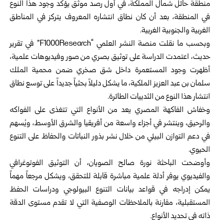
منطقة حائل شمال المملكة، في أول رصد موثق يؤكد وجود هذا النوع
في المنطقة، بعد أن كان نطاق انتشاره المعروف يتركز في المناطق
الغربية والجنوبية الغربية.
وبحسب ما نقلت منصة النشر العلمي “F1000Research” في تقرير
حديث، اعتمدت الدراسة على توثيق بصري من صور وفيديوهات علمية،
أظهرت وجود المستعمرة داخل شق صخري ضمن محمية الملك
سلمان بن عبد العزيز الملكية، ما يشكل دليلاً بحثياً جديداً على توسع نطاق
انتشار هذا النوع من الثدييات الطائرة.
وخفاش الفاكهة المصري يعد من الأنواع التي تتغذى على الفواكه
والرحيق، وينتشر في أجزاء واسعة من أفريقيا والشرق الأوسط، ويُسهم
في دعم التوازن البيئي من خلال نشر بذور النباتات والحفاظ على التنوع
الحيوي.
وأوضحت الباحثة نورة صالح الصويان، أن التوثيق الفوتوغرافي
والفيديوي يوفر أدلة علمية مباشرة قابلة للتحقق، ويشكل مرجعاً مهماً
يمكن إدراجه في قواعد بيانات التنوع البيولوجي ودراسات الحفظ
المستقبلية، مقارنة بالملاحظات الوصفية التي لا تقدم مستوى الدقة
ذاته في تحديد الأنواع.