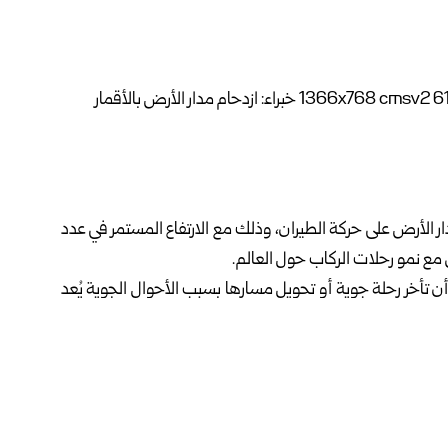
مدار الأرض على حركة الطيران، وذلك مع الارتفاع المستمر في عدد
من مع نمو رحلات الركاب حول العالم.
Scientific Repor، أوضح الخبراء أن تأخر رحلة جوية أو تحويل مسارها بسبب الأحوال الجوية يُعد
تزايد الحطام الفضائي يفرض على سلطات الطيران سباقاً مع الزمن
لرحلات.
ى وجود احتمال سنوي يصل إلى 26% لعودة غير مضبوطة لصاروخ فوق مناطق مكتظة بالحركة الجوية، مثل
ز الجوية في آسيا والمحيط الهادئ.
من جانبها، أوضحت هيئة EUROCONTROL، المسؤولة عن إدارة الحركة الجوية في 42 دولة، أن هذه النسبة تعكس فقط