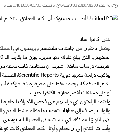
تاريخ النشر: 2026/02/09 9:33 صباحًا
اخر تحديث: 2026/02/09 9:48 صباحًا
لندن-كانبرا-سانا
توصل باحثون من جامعات مانشستر وبريستول في المملكة ال
افترضته دراسات سابقة، اعتبرت أن ضخامته كانت تمنعه من ا
وذكرت دراسة نشرت
الكنغر الضخم كان يعتمد فقط على مشية بطيئة، مؤكدة أن بن
أو على مسافات أقصر مقارنة بالكنغر الحديث.
والولب، إضافة إلى مقارنات تفصيلية لعظام مشط القدم والكعب
لدى الأنواع العملاقة التي عاشت خلال العصر البليستوسيني.
وأشارت النتائج إلى أن عظام وأوتار الكنغر العملاق كانت قو