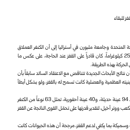
متحدة وجامعة ملبورن في أستراليا إلى أن الكنغر العملاق
المنقرض، الذي يبلغ طوله نحو مترين، ويزن ما يقارب الـ 250 كيلوغراماً، كان قادراً على القفز عند الحاجة، على عكس ما
لحركة بهذه الطريقة.
ها دورية Scientific Reports، العلمية أن نتائج الأبحاث الجديدة تتناقض مع الاعتقاد السائد سابقاً بأن
يته العظمية والعضلية كانت تسمح له بالقفز، ولو بشكل أبطأ
واعتمد الباحثون في دراستهم على فحص الأطراف الخلفية لـ 94 عينة حديثة، و40 عينة أحفورية، تمثل 63 نوعاً من الكنغر
 ووتر أخيل، لتقدير قدرتها على تحمّل القوى الناتجة عن القفز
ية وسميكة بما يكفي لدعم القفز، مرجحة أن هذه الحيوانات كانت