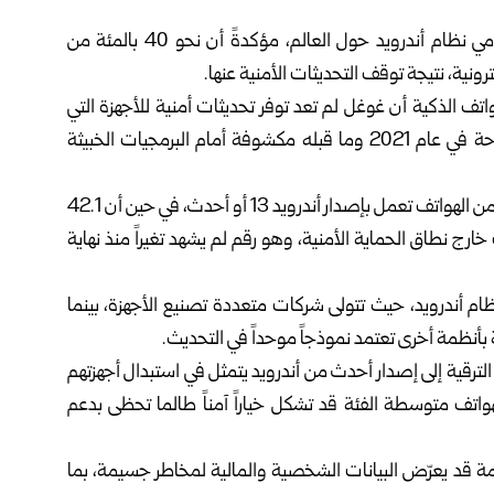
حذّرت شركة غوغل من مخاطر أمنية متزايدة تهدد مستخدمي نظام أندرويد حول العالم، مؤكدةً أن نحو 40 بالمئة من
ونية، نتيجة توقف التحديثات الأمنية عنها.
Ph، التقني المختص بالهواتف الذكية أن غوغل لم تعد توفر تحديثات أمنية للأجهزة التي
تعمل بنظام أندرويد 12 أو أقدم، ما يجعل الهواتف المطروحة في عام 2021 وما قبله مكشوفة أمام البرمجيات الخبيثة
وأظهرت بيانات توزيع إصدارات أندرويد أن 57.9 بالمئة فقط من الهواتف تعمل بإصدار أندرويد 13 أو أحدث، في حين أن 42.1
ارج نطاق الحماية الأمنية، وهو رقم لم يشهد تغيراً منذ نهاية
ام أندرويد، حيث تتولى شركات متعددة تصنيع الأجهزة، بينما
 بأنظمة أخرى تعتمد نموذجاً موحداً في التحديث.
لترقية إلى إصدار أحدث من أندرويد يتمثل في استبدال أجهزتهم
لهواتف متوسطة الفئة قد تشكل خياراً آمناً طالما تحظى بدعم
مة قد يعرّض البيانات الشخصية والمالية لمخاطر جسيمة، بما