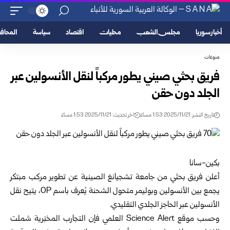
أخبار سوريا
مجلس الشعب
محليات
اقتصاد
سياسة
المحا
منوعات
فريق بحثي صيني يطور مركباً لنقل الأنسولين عبر
الجلد دون حقن
تاريخ النشر: 2025/11/21 1:53 مساءً
اخر تحديث: 2025/11/21 1:53 مساءً
بكين-سانا
أعلن فريق بحثي من جامعة تشجيانغ الصينية عن تطوير مركب مبتكر
يجمع بين
الأنسولين
وبوليمر متحول الشحنة يُعرف باسم OP، يتيح نقل
الأنسولين عبر الحاجز الجلدي التقليدي.
وحسب موقع Science Alert العلمي فإن التجارب المخبَرية شملت