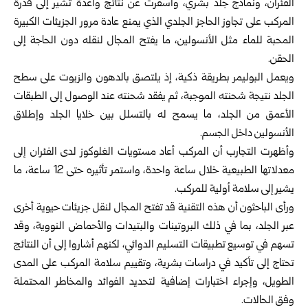
الفئران، ونماذج جلد بشري، وأسفرت عن نتائج واعدة تشير إلى قدرة
المركب على تجاوز الحاجز الجلدي الذي يمنع عادة مرور الجزيئات الكبيرة
المحبة للماء مثل الأنسولين، ما يفتح المجال لنقله دون الحاجة إلى
الحقن.
ويعمل البوليمر بطريقة ذكية، إذ يلتصق بالدهون والزيوت على سطح
الجلد نتيجة شحنته الموجبة، ثم يفقد شحنته عند الوصول إلى الطبقات
الأعمق من الجلد، ما يسمح له بالتسلل بين خلايا الجلد وإطلاق
الأنسولين داخل الجسم.
وأظهرت التجارب أن المركب أعاد مستويات
الغلوكوز
لدى الفئران إلى
معدلاتها الطبيعية خلال ساعة واحدة، واستمر تأثيره حتى 12 ساعة، ما
يشير إلى سلامة أولية للمركب.
ورأى الباحثون أن هذه التقنية قد تفتح المجال لنقل جزيئات حيوية أخرى
عبر الجلد، بما في ذلك البروتينات والبتيدات والأحماض النووية، وقد
تسهم في توسيع تطبيقات التسليم الدوائي، لكنهم أشاروا إلى أن النتائج
تحتاج إلى تأكيد في دراسات بشرية، وتقييم سلامة المركب على المدى
الطويل، وإجراء اختبارات إضافية لتحديد الفوائد والمخاطر المحتملة
وفق الحالات.