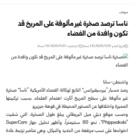
منوعات
ناسا ترصد صخرة غير مألوفة على المريخ قد
تكون وافدة من الفضاء
تاريخ النشر: 2025/11/21 1:10 مساءً
اخر تحديث: 2025/11/21 1:10 مساءً
واشنطن-سانا
رصد مسبار “بيرسيفيرانس” التابع لوكالة الفضاء الأمريكية “ناسا” صخرة
غير مألوفة على سطح المريخ أثارت اهتمام العلماء، بسبب تركيبتها
المميزة واختلافها عن الصخور المحيطة في فوهة جيزيرو.
وحسب موقع ديلي ميل البريطاني يبلغ طول الصخرة، التي سُمّيت
“Phippsaksla”، نحو 80 سنتيمتراً، وأظهر تحليل جهاز SuperCam
احتواءها على نسب مرتفعة من الحديد والنيكل، وهي عناصر ترتبط عادة