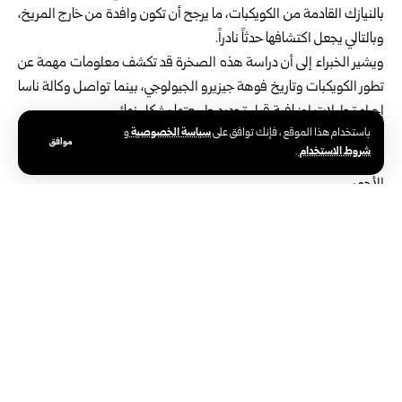
بالنيازك القادمة من الكويكبات، ما يرجح أن تكون وافدة من خارج المريخ،
وبالتالي يجعل اكتشافها حدثاً نادراً.
ويشير الخبراء إلى أن دراسة هذه الصخرة قد تكشف معلومات مهمة عن
تطور الكويكبات وتاريخ فوهة جيزيرو الجيولوجي، بينما تواصل وكالة ناسا
إجراء تحليلات إضافية قبل تحديد طبيعتها بشكل نهائي.
سياسة الخصوصية
باستخدام هذا الموقع ، فإنك توافق على
و
ويأمل العلماء أن تسهم الدراسات المستقبلية للصخرة في تعزيز فهم
موافق
شروط الاستخدام
.
تكوين المريخ والكويكبات، والكشف عن أسرار جديدة في تاريخ الكوكب
الأحمر.
الوسوم:
صخرة غير مألوفة على سطح المريخ
ناسا