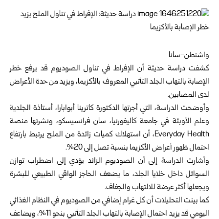
واشنطن-سانا
كشفت دراسة حديثة أن الإفراط في تناول الصوديوم قد يرفع خطر
الإصابة بالتهاب الجلد التأتبي المعروف بالأكزيما، ويزيد من حدة الأعراض
لدى المصابين.
وأوضحت الدراسة، التي أجرتها الدكتورة كاترينا أبوابارا، أستاذة الجلدية
وعلم الأوبئة في جامعة كاليفورنيا، سان فرانسيسكو، ونشرتها منصة
Everyday Health، أن استهلاك كميات زائدة من الملح يرتبط بارتفاع
احتمال ظهور أعراض الأكزيما بنسبة تصل إلى 20%.
وأشارت الدراسة إلى أن الصوديوم الزائد يؤدي إلى اضطراب توازن
السوائل داخل خلايا الجلد، ما يضعف الحاجز الواقي الطبيعي للبشرة
ويجعلها أكثر عرضة للالتهاب والجفاف.
كما بينت التحليلات أن كل غرام إضافي من الصوديوم في النظام الغذائي
اليومي قد يزيد احتمال الإصابة بالتهاب الجلد التأتبي بنحو 11%، ويضاعف