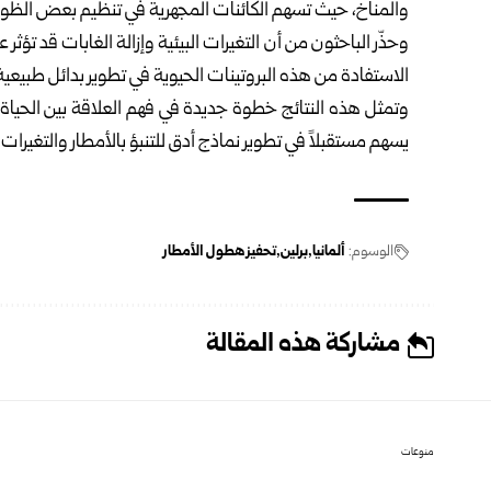
والمناخ، حيث تسهم الكائنات المجهرية في تنظيم بعض الظواه
وحذّر الباحثون من أن التغيرات البيئية وإزالة الغابات قد تؤثر 
الاستفادة من هذه البروتينات الحيوية في تطوير بدائل طبيعية ل
وتمثل هذه النتائج خطوة جديدة في فهم العلاقة بين الحياة ا
يسهم مستقبلاً في تطوير نماذج أدق للتنبؤ بالأمطار والتغيرات 
الوسوم:
ألمانيا
برلين
تحفيز هطول الأمطار
مشاركة هذه المقالة
منوعات