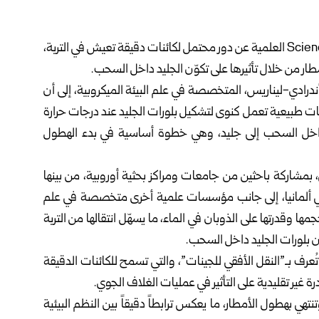
كشفت دراسة علمية حديثة نُشرت في دورية Science Advances العلمية عن دور محتمل لكائنات دقيقة تعيش في التربة،
ار من خلال تأثيرها على تكوّن الجليد داخل السحب.
أندرادي-ليناريس، المتخصصة في علم البيئة الميكروبية، إلى أن
ينات طبيعية تعمل كنوى لتشكيل بلورات الجليد عند درجات حرارة
د داخل السحب إلى جليد، وهي خطوة أساسية في بدء الهطول
ي، بمشاركة باحثين من جامعات ومراكز بحثية أوروبية، من بينها
ة في ألمانيا، إلى جانب مؤسسات علمية أخرى متخصصة في علم
جمها وقدرتها على الذوبان في الماء، ما يسهّل انتقالها من التربة
ّن بلورات الجليد داخل السحب.
عرف بـ”النقل الأفقي للجينات”، والتي تسمح للكائنات الدقيقة
ير تقليدية على التأثير في عمليات الغلاف الجوي.
نتهي بهطول الأمطار، ما يعكس ترابطاً دقيقاً بين النظم البيئية