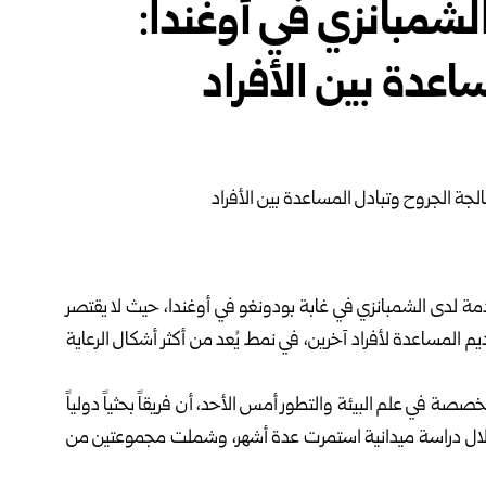
شمبانزي في أوغندا:
اعدة بين الأفراد
لدى الشمبانزي في غابة بودونغو في أوغندا، حيث لا يقتصر
م المساعدة لأفراد آخرين، في نمط يُعد من أكثر أشكال الرعاية
صة Frontiers in Ecology and Evolution المتخصصة في علم البيئة والتطور أمس الأحد، أن فريقاً بحثياً دولياً
 وثّق هذه السلوكيات خلال دراسة ميدانية استمرت عدة أشهر، وشملت مجموعتين من