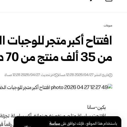
منوعات
افتتاح أكبر متجر للوجبات ا
من 35 ألف منتج من 70 دولة
تاريخ النشر: 2026/04/27 12:28 مساءً
اخر تحديث: 2026/04/27 12:28 مساءً
بكين-سانا
افتتحت سلسلة متاجر مينغمينغ هينمانغ، أكبر سلسلة تجزئة
باستخدام هذا الموقع ، فإنك توافق على
سياسة
كينغدوم” في ساحة فورونغ بمدينة تشانغشا، ليُسجل رقماً قياس