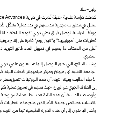
برلين-سانا
تتمثل في فطريات مجهرية قد تسهم في بدء عملية تشكّل الأمط
ووفقاً للدراسة، توصل فريق بحثي دولي تقوده الباحثة ديانا 
فطريات مثل “مورتييريلا” و”فيوزاريوم” قادرة على إنتاج بروت
أعلى من المعتاد، ما يسهم في تحويل الماء فائق التبري
المطري.
وبيّنت النتائج، التي جرى التوصل إليها عبر تعاون علمي دول
الجامعة التقنية في ميونخ ومركز هيلمهولتز لأبحاث البيئ
الأحياء الدقيقة وبيئة التربة، أن هذه البروتينات تتميز بصغر ح
إلى الغلاف الجوي عبر الرياح، حيث تسهم في تسريع عملية تكو
وأوضحت الدراسة أن هذه الآلية قد ترتبط بعملية بيولوجية تُ
باكتساب خصائص جديدة، الأمر الذي يمنح هذه الفطريات قدرة غ
وأشار الباحثون إلى أن هذه الدورة الطبيعية تبدأ من التربة وت