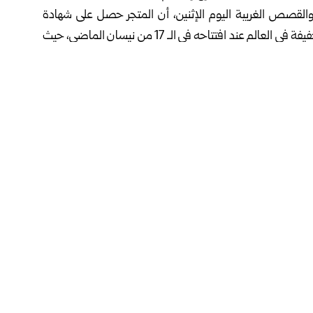
في نشر الأخبار والقصص الغريبة اليوم الإثنين، أن المتجر حصل على شهادة
Guinness World Records بوصفه أكبر متجر للوجبات الخفيفة في العالم عند افتتاحه في الـ 17 من نيسان الماضي، حيث
ويقدم المتجر تجربة تسوق غير تقليدية عبر مساحات عرض ضخمة وأقسام متنوعة، من بينها قسم خاص بأكثر من 3500 نوع
زية ومنتجات غذائية نادرة من مختلف الأسواق العالمية، ما
اً عن تعليق مؤقت لبعض عمليات البيع بهدف معالجة تحديات تتعلق
 للتجول داخل أقسامه والاطلاع على معروضاته.
فيسبوك