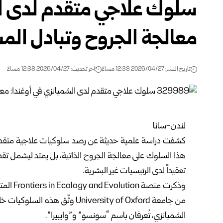
سلوك علاجي متقدم لدى ال
معالجة الجروح وتبادل المس
تاريخ النشر: 2026/04/27 12:38 مساءً
اخر تحديث: 2026/04/27 12:38 مساءً
لندن-سانا
كشفت دراسة علمية حديثة عن رصد سلوكيات علاجية متقدمة 
هذا السلوك على معالجة الجروح الذاتية، بل يمتد ليشمل تقدي
تعقيداً لدى الرئيسيات غير البشرية.
وذكرت من
من جامعة University of Oxford
الشمبانزي، تُعرفان باسم “سونسو” و”وايبيرا”.