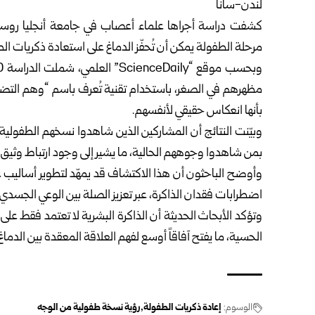
لندن-سانا
كشفت دراسة أجراها علماء أعصاب في جامعة أنجليا روسكي
مرحلة الطفولة يمكن أن تُحفّز الدماغ على استعادة ذكريات ال
مظهرهم في الصغر، باستخدام تقنية تُعرف باسم “وهم التض
بأنها انعكاس حقيقي لأنفسهم.
وبيّنت النتائج أن المشاركين الذين شاهدوا نسخهم الطفولية 
بمن شاهدوا وجوههم الحالية، ما يشير إلى وجود ارتباط وثيق بي
وأوضح الباحثون أن هذا الاكتشاف قد يمهّد لتطوير أساليب 
اضطرابات فقدان الذاكرة، عبر تعزيز الصلة بين الوعي الجسد
وتؤكد الأبحاث الحديثة أن الذاكرة البشرية لا تعتمد فقط على ا
الحسية، ما يفتح آفاقاً أوسع لفهم العلاقة المعقدة بين الدماغ
الوسوم:
إعادة ذكريات الطفولة
رؤية نسخة طفولية من الوجه