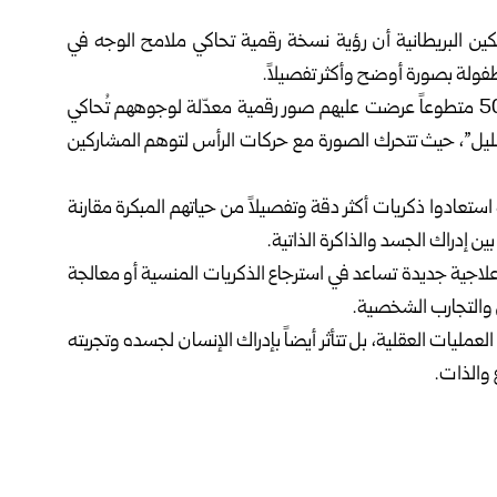
ن البريطانية أن رؤية نسخة رقمية تحاكي ملامح الوجه في
طفولة بصورة أوضح وأكثر تفصيلاً.
وبحسب موقع “ScienceDaily” العلمي، شملت الدراسة 50 متطوعاً عرضت عليهم صور رقمية معدّلة لوجوههم تُحاكي
ليل”، حيث تتحرك الصورة مع حركات الرأس لتوهم المشاركين
استعادوا ذكريات أكثر دقة وتفصيلاً من حياتهم المبكرة مقارنة
ن إدراك الجسد والذاكرة الذاتية.
علاجية جديدة تساعد في استرجاع الذكريات المنسية أو معالجة
ي والتجارب الشخصية.
لعمليات العقلية، بل تتأثر أيضاً بإدراك الإنسان لجسده وتجربته
 والذات.