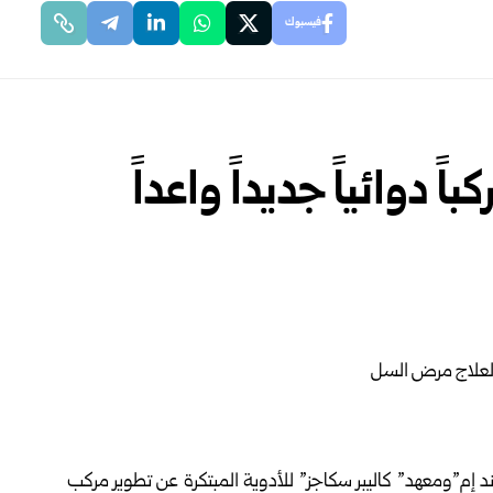
فيسبوك
 دوائياً جديداً واعداً
د إم”ومعهد” كاليبر سكاجز” للأدوية المبتكرة عن تطوير مركب