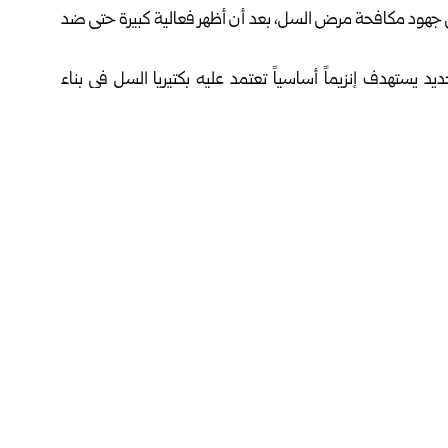
 يُحدث نقلة نوعية في جهود مكافحة مرض السل، بعد أن أظهر فعالية كبيرة حتى ضد
، فإن المركب الجديد يستهدف إنزيماً أساسياً تعتمد عليه بكتيريا السل في بناء
لدواء صُمم باستخدام تقنية “كيمياء النقر” المتطورة التي تتيح
 مركب “CMX410” تمكن من القضاء على عشرات السلالات المقاومة للعلاج التقليدي دون تسجيل
لية، ما يجعله خطوة واعدة نحو علاجات أقصر وأكثر فعالية.
 إذ تصاب به أعداد كبيرة من البشر سنوياً، فيما تواجه الجهود
ت المقاومة للأدوية.
فيسبوك