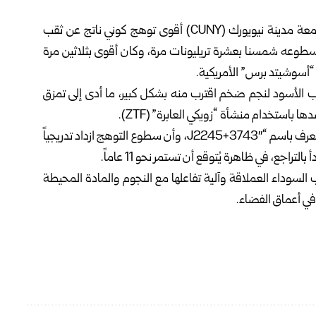
رصد فريق علماء من معهد كاليفورنيا للتقنية (كالتيك)، وجامعة مدينة نيويورك (CUNY) أقوى توهج كوني ناتج عن ثقب
الأرض، تجاوز سطوعه شمسنا بعشرة تريليونات مرة، وكان أقوى بثلاثين مرة
“أسوشيتد برس” الأمريكية.
ثقب الأسود لنجم ضخم اقترب منه بشكل كبير، ما أدى إلى تمزق
باستخدام منشأة “زويكي العابرة” (ZTF).
وأشار الفريق إلى أن الثقب الأسود يقع في نواة مجرة نشطة تعرف باسم “J2245+3743″، وأن سطوع التوهج ازداد تدريجياً
اجع، في ظاهرة يُتوقع أن تستمر نحو 11 عاماً.
السوداء العملاقة وآلية تفاعلها مع النجوم والمادة المحيطة
 في أعماق الفضاء.