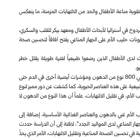
ية مناعة الأطفال والحد من الالتهابات المزمنة، ما ينعكس
وخ في أستراليا لأبحاث الأطفال ومعهد بيكر للقلب والسكري،
نات حليب الأم على الجهاز المناعي يفتح آفاقاً لتحسين صحة
لدى الأطفال الذين رضعوا طبيعياً لفترة طويلة يقلل خطر
و.
وحلل الباحثون بيانات نحو 900 رضيع، وتم استعراض حوالي 800 نوع من الدهون ومؤشرات أيضية أخرى في الدم حتى
رضاعة الطبيعية على هذه العناصر الحيوية، كما كشفت عن دور مميز لنوع
لأم، في تقليل الالتهابات، علماً أن هذا النوع من الدهون لا
ب الأم غني بالدهون والعناصر الغذائية الأساسية، إضافة إلى
هاز المناعي لدى المواليد الجدد”، لافتة إلى أن الدراسة حددت
 تحسين الصحة المناعية وتقليل الالتهابات، الأمر الذي يحدُّ