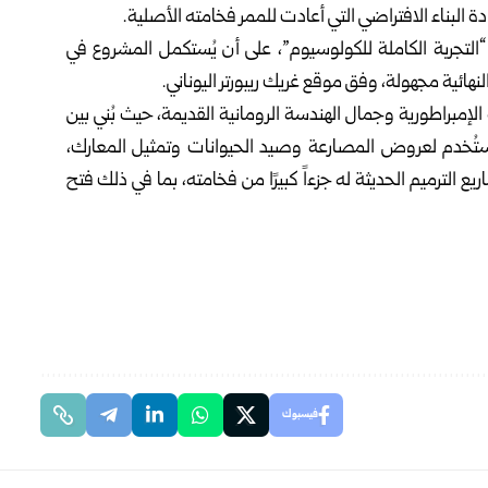
دة البناء الافتراضي التي أعادت للممر فخامته الأصلية.
التجربة الكاملة للكولوسيوم”، على أن يُستكمل المشروع في
لإمبراطورية وجمال الهندسة الرومانية القديمة، حيث بُني بين
ب بين 50-80 ألف متفرج، واستُخدم لعروض المصارعة وصيد الحيوانات وتمثيل المعارك،
 الترميم الحديثة له جزءاً كبيرًا من فخامته، بما في ذلك فتح
فيسبوك