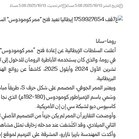
تاريخ النشر: 2025/10/13 5:08 مساءً
اخر تحديث: 2025/10/13 5:08 مساءً
روما-سانا
أعلنت السلطات الإيطالية عن إعادة فتح “ممر كومودوس” 
في روما، والذي كان يستخدمه الأباطرة الرومان للدخول إلى المد
تشرين الأول 2024 وأيلول 2025
البريطانية.
ويعتبر الممر الجو
وسُمي باسم الإمبرا
كاسيوس ديو لشبكة سي إن إن الأمريكية.
وأوضحت التقارير أن الممر لم يكن جزءاً من التصميم الأصلي لل
الثاني الميلادي، وقد اكتُشفت عند مدخله زخارف تمثل مش
وأكدت المهندسة باربرا نازارو، المشرفة على الترميم لموقع