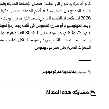
كانوا أباطرة يدخلون إلى الحلبة”، بفضل الإضاءة الحديثة وإعا
وأفاد الموقع بأن الممر سيفتح أمام الجمهور ضمن تذكرة “
2026 لاستكشاف القسم الخارجي للممر الذي ما تزال وجهته النهائية مجهولة، وفق موقع غريك ريبورتر اليوناني.
ويعد الكولوسيوم أو مدرج فلڤيوس في قلب روما رمزاً لقوة ا
عامي 72 و80 م، ويستوع
ويتميز بممراته تحت الأرض، ورغم تعرضه للتآكل، أعادت مشاريع
الممرات السرية مثل ممر كومودوس.
الوسوم:
إيطاليا
روما
ممر كومودوس
مشاركة هذه المقالة