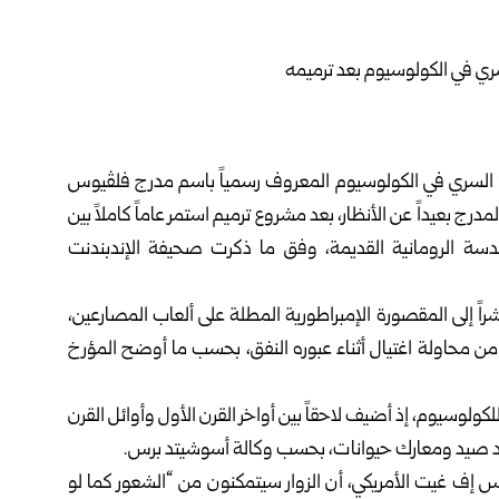
السري في الكولوسيوم المعروف رسمياً باسم مدرج فلڤيوس
رج بعيداً عن الأنظار، بعد مشروع ترميم استمر عاماً كاملاً بين
، كاشفاً عن روائع الهندسة الرومانية القديمة، وفق ما ذكرت صحيفة الإندبندنت
في، المصمم على شكل حرف S، طريقاً مباشراً إلى المقصورة الإمبراطورية المطلة على ألعاب المصارعين،
طور كومودوس (180-192م) الذي نجا من محاولة اغتيال أثناء عبوره النفق، بحسب ما أوضح المؤرخ
كولوسيوم، إذ أضيف لاحقاً بين أواخر القرن الأول وأوائل القرن
اهد صيد ومعارك حيوانات، بحسب وكالة أسوشيتد برس.
 إس إف غيت الأمريكي، أن الزوار سيتمكنون من “الشعور كما لو