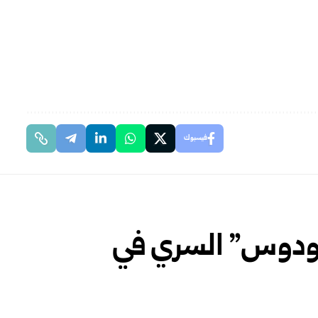
فيسبوك
ومودوس” السري في