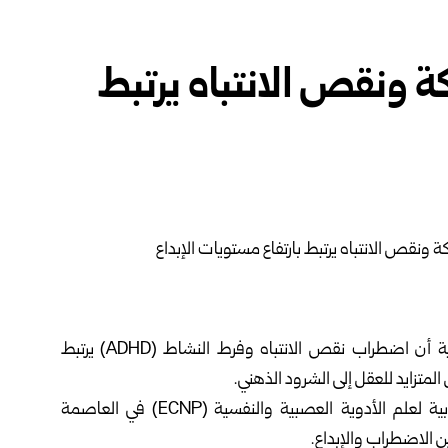
 ونقص الانتباه يرتبط
أظهرت دراسة أجراها المركز الطبي بجامعة رادبود الهولندية أن اضطراب نقص الانتباه وفرط النشاط (ADHD) يرتبط
المتزايد للعقل إلى الشرود الذهني.
وتُعدّ هذه النتائج، التي عُرضت خلال مؤتمر الكلية الأوروبية لعلم الأدوية العصبية والنفسية (ECNP) في العاصمة
ن الاضطراب والإبداع.