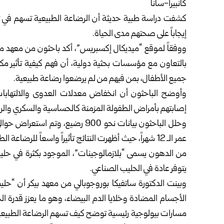
كانبيرا-سانا
كشفت دراسة طبية حديثة أن الرضاعة الطبيعية تسهم في تقو
إيجاباً على صحتهم مدى الحياة.
ووفقاً لموقع “ميديكال إكسبريس”، أكد باحثون من معهد مرد
بالتعاون مع مؤسسات بحثية دولية، أن فهم كيفية تأثير مكو
جميع الأطفال، بمن فيهم من لم يرضعوا رضاعة طبيعية.
وأوضح الباحثون أن انخفاض معدلات العدوى والالتهابات 
إصابتهم بأمراض الطفولة المزمنة كالحساسية والسكري والرب
عمر الـ 12 شهراً، حيث أظهرت النتائج تأثيراً واسعاً لل
من الدهون يسمى “بلازمالوجينات”، الموجود بكثرة في حليب ا
يتوفر عادة في الحليب الصناعي.
وبينت الدكتورة ساتفيكا بوروجوبالي من معهد بيكر أن “حلي
الأجسام المضادة وخلايا الدم البيضاء، وهو ما يعزز قدرة الج
مسارات بيولوجية رئيسية توضح كيف تسهم الرضاعة الطبيعية في