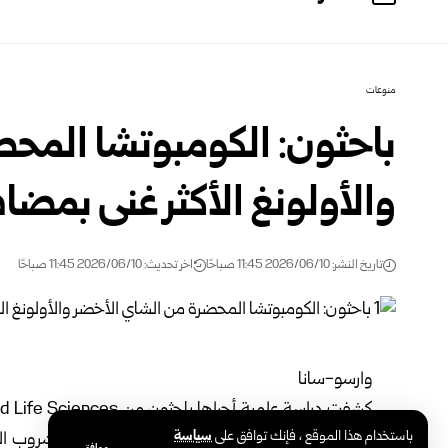
منوعات
باحثون: الكومبوتشا المح
والأولونغ الأكثر غنى بمضا
تاريخ النشر: 2026/06/10 11:45 صباحًا
اخر تحديث: 2026/06/10 11:45 صباحًا
وارسو-سانا
باستخدام هذا الموقع ، فإنك توافق على
سياسة
Wroclaw Medical University في ب