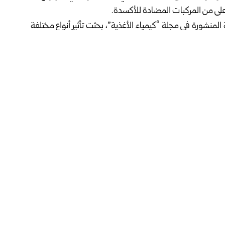
لى من المركبات المضادة للأكسدة.
لمنشورة في مجلة “كيمياء الأغذية”، بحثت تأثير أنواع مختلفة
لونغ والبو-إير، في خصائص مشروب الكومبوتشا وتركيبه
في المركبات المتشكلة خلال التخمير، حتى عند إنتاج المشروب
لشاي الأخضر وشاي الأولونغ أعلى نشاط مضاد للأكسدة،
ن مكونات الشاي والكائنات الدقيقة المستخدمة، ما يؤدي إلى
ب خصائصه المميزة، من حيث النكهة والرائحة والفوائد
ئص الغذائية والبيولوجية للكومبوتشا، داعين إلى إجراء مزيد من