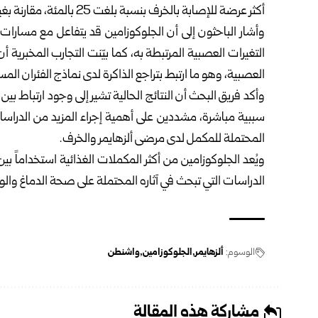
أكثر عرضة للإصابة بالخرف بنسبة بلغت 25 بالمئة، مقارنة بغير المستخدمين لهذا المكمل.
وأشار الباحثون إلى أن الجلوكوزامين قد يتفاعل مع مسارات 
التغيرات العصبية المرتبطة به، كما بيّنت التجارب المخبرية أن
العصبية، وهو ما ارتبط بتراجع الذاكرة لدى نماذج الفئران ال
وأكد فريق البحث أن النتائج الحالية تشير إلى وجود ارتباط 
سببية مباشرة، مشددين على أهمية إجراء المزيد من الدراسات
المحتملة للمكمل لدى مرضى ألزهايمر والخرف.
ويُعد الجلوكوزامين من أكثر المكملات الغذائية استخداماً
الدراسات التي تبحث في آثاره المحتملة على صحة الدماغ والوظ
الوسوم:
ألزهايمر
الجلوكوزامين
واشنطن
مشاركة هذه المقالة