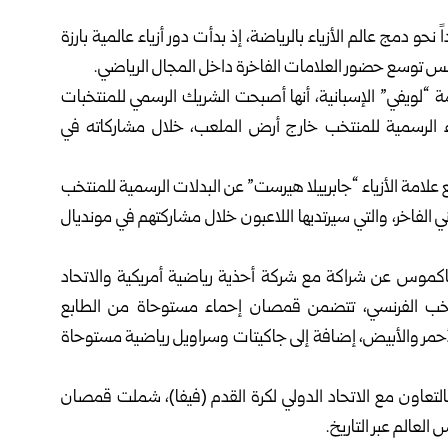
ولة كأس العالم 2026 اتجاهاً متزايداً نحو دمج عالم الأزياء بالرياضة، إذ بدأت دور أزياء عالمية بارزة
س توسع حضور العلامات الفاخرة داخل المجال الرياضي.
 “لويفي” الإسبانية، أنها أصبحت الشريك الرسمي للمنتخبات
زياء الرسمية للمنتخب خارج أرض الملعب، خلال مشاركاته في
القدم الأوروجوانية (AUF) بالتعاون مع علامة الأزياء “جابرييلا هيرست” عن البدلات الرسمية للمنتخب
الفاخر، والتي سيرتديها اللاعبون خلال مشاركتهم في مونديال
كموس عن شراكة مع شركة أحذية رياضية أمريكية والاتحاد
نتخب الفرنسي، تتضمن قمصان إحماء مستوحاة من الطابع
الأحمر والأبيض، إضافة إلى جاكيتات وسراويل رياضية مستوحاة
التعاون مع الاتحاد الدولي لكرة القدم (فيفا)، شملت قمصان
العالم عبر التاريخ.