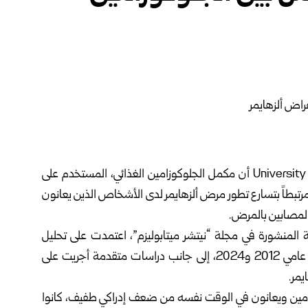
أظهرت دراسة علمية حديثة أجراها باحثون في University of Florida أن مكمل الجلوكوزامين الغذائي، المستخدم على
بطاً بتسارع تطور مرض ألزهايمر لدى الأشخاص الذين يعانون
المصابين بالمرض.
ة المنشورة في مجلة “نيتشر ميتابوليزم”، اعتمدت على تحليل
السجلات الصحية لآلاف المرضى خلال الفترة الممتدة بين عامي 2012 و2024، إلى جانب دراسات متقدمة أجريت على
يمر.
وزامين ويعانون في الوقت نفسه من ضعف إدراكي طفيف، كانوا