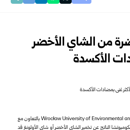
ضرة من الشاي الأخضر
دات الأكسدة
كشفت دراسة علمية أجراها باحثون من Wrocław University of Environmental and Life Sciences بالتعاون مع
ولندا، أن مشروب الكومبوتشا الناتج عن تخمير الشاي الأخضر أو شاي الأولونغ قد