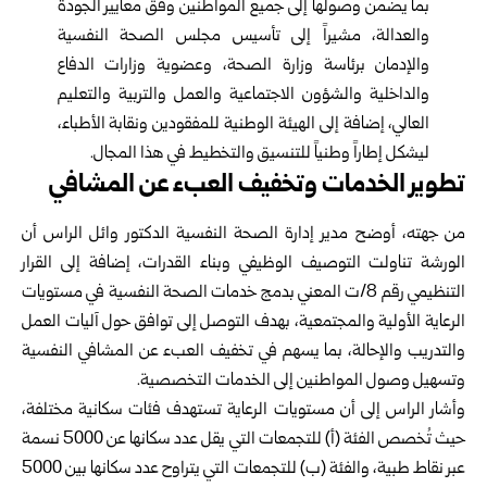
بما يضمن وصولها إلى جميع المواطنين وفق معايير الجودة
‏والعدالة، مشيراً إلى تأسيس مجلس الصحة النفسية
والإدمان برئاسة وزارة الصحة، وعضوية وزارات الدفاع
والداخلية ‏والشؤون الاجتماعية والعمل والتربية والتعليم
العالي، إضافة إلى الهيئة الوطنية للمفقودين ونقابة الأطباء،
ليشكل إطاراً ‏وطنياً للتنسيق والتخطيط في هذا المجال.‏
تطوير الخدمات وتخفيف العبء عن المشافي
من جهته، أوضح مدير إدارة الصحة النفسية الدكتور وائل الراس أن
الورشة تناولت التوصيف الوظيفي وبناء القدرات، ‏إضافة إلى القرار
التنظيمي رقم 8/ت المعني بدمج خدمات الصحة النفسية في مستويات
الرعاية الأولية والمجتمعية، بهدف ‏التوصل إلى توافق حول آليات العمل
والتدريب والإحالة، بما يسهم في تخفيف العبء عن المشافي النفسية
وتسهيل وصول ‏المواطنين إلى الخدمات التخصصية.‏
وأشار الراس إلى أن مستويات الرعاية تستهدف فئات سكانية مختلفة،
حيث تُخصص الفئة (أ) للتجمعات التي يقل عدد ‏سكانها عن 5000 نسمة
عبر نقاط طبية، والفئة (ب) للتجمعات التي يتراوح عدد سكانها بين 5000