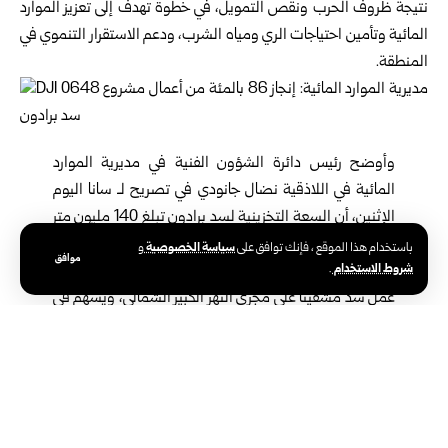
نتيجة ظروف الحرب ونقص التمويل، في خطوة تهدف إلى تعزيز الموارد
المائية وتأمين احتياجات الري ومياه الشرب، ودعم الاستقرار التنموي في
المنطقة.
وأوضح رئيس دائرة الشؤون الفنية في
مديرية الموارد
المائية
في اللاذقية نضال جانودي في تصريح لـ سانا اليوم
الإثنين، أن السعة التخزينية لسد برادون تبلغ 140 مليون متر
مكعب، فيما تصل الكمية القابلة للاستثمار إلى نحو 100
سياسة الخصوصية
باستخدام هذا الموقع ، فإنك توافق على
و
موافق
شروط الاستخدام
مليون متر مكعب، مبيناً أن السد يؤدي دوراً محورياً في تنظيم
.
عمل سد مشقيتا على مجرى النهر الكبير الشمالي، ويسهم في
تأمين مياه الري لشبكة زراعية تقدر مساحتها بنحو 2500
هكتار، إضافة إلى دعم منظومة مياه الشرب، وتعزيز القدرة
على الاستفادة من الموارد المائية في مختلف الاستخدامات.
ولفت جانودي إلى أن أهمية السد لا تقتصر على الجوانب الزراعية
والخدمية، بل تمتد لتشمل دعم جهود الاستجابة للحرائق من خلال