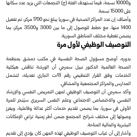
و10000 نسمة، فيما ‏تستهدف الفئة (ج) التجمعات التي يزيد عدد سكانها
على 15000 نسمة.‏
وأضاف: إن عدد المراكز الصحية في سوريا يبلغ نحو 1700 مركز، تم تفعيل
1400 منها، مع خطط للوصول إلى ما بين ‌‏3000 و3500 مركز، بما
يضمن تغطية مختلف المناطق السورية.‏
التوصيف الوظيفي لأول مرة
بدوره، أوضح مسؤول الصحة النفسية في مكتب دمشق بمنظمة
الصحة العالمية الدكتور نبيل سمرجي أن الورشة تناقش ‏هيكلية
الخدمات وفق القرار التنظيمي رقم 8/ت الجاري تعديله، لتشمل
المدارس والمراكز المجتمعية والمشافي.‏
وأكد سمرجي أن التوصيف الوظيفي لمهن التمريض النفسي والإرشاد
النفسي والاختصاص الاجتماعي وعلم النفس السريري ‏سيُنجز للمرة
الأولى في سوريا، بما يضمن تقديم خدمات أكثر عدالة وفاعلية، ويعزز
وصولها إلى مختلف شرائح المجتمع ‏ضمن أطر زمنية تراعي الإمكانات
البشرية والمالية المتاحة.‏
وأشار إلى أن غياب التوصيف الوظيفي لهذه المهن كان يؤدي إلى تقديم