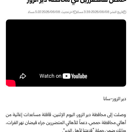
حمص للمتضررين في محافظة دير الزور
تاريخ النشر: 2026/06/08 3:39 مساءً
اخر تحديث: 2026/06/08 5:22 مساءً
دير الزور-سانا
وصلت إلى محافظة دير الزور، اليوم الإثنين، قافلة مساعدات إغاثية من
أهالي محافظة حمص، دعماً للأهالي المتضررين جراء فيضان نهر الفرات،
وذلك ضمن
حملة “فزعتنا لأهل الدير”
.