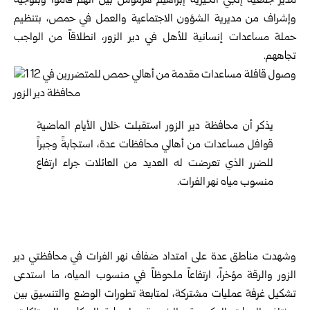
مدير جمعية إنجي الخيرية إبراهيم هرموش بيّن أنهم قاموا وبتوجيه
وإشراف من مديرية الشؤون الاجتماعية والعمل في حمص، بتنظيم
حملة مساعدات إنسانية للأهل في دير الزور، انطلاقاً من الواجب
تجاههم.
يذكر أن محافظة دير الزور استقبلت خلال الأيام الماضية
قوافل مساعدات من أهالي محافظات عدة، استجابةً وجبراً
للضرر الذي تعرضت له العديد من العائلات جراء ارتفاع
منسوب مياه نهر الفرات.
وشهدت مناطق عدة على امتداد ضفاف نهر الفرات في محافظتي ‌‏دير
‏الزور ‏والرقة مؤخراً، ‏ارتفاعاً ملحوظاً في ‏منسوب ‏المياه، ما استدعى
تشكيل غرفة عمليات مشتركة، ‏لمتابعة تطورات الوضع والتنسيق بين