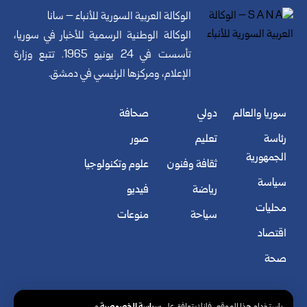
الوكالة العربية السورية للأنباء – سانا
الوكالة الوطنية الرسمية للأخبار في سوريا،
تأسست في 24 يونيو 1965. تتبع وزارة
الإعلام، ومركزها الرئيسي في دمشق.
سوريا والعالم
دولي
صحافة
رئاسة
تعليم
صور
الجمهورية
ثقافة وفنون
علوم وتكنولوجيا
سياسة
رياضة
فيديو
محليات
سياحة
منوعات
اقتصاد
صحة