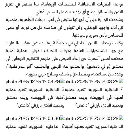
توجيه الضربات الاستباقية للتنظيمات الإرهابية، بما يسهم في تعزيز
الأمن والاستقرار ومنع أي تهديد محتمل للسلم الأهلي.
وشددت الوزارة على أن أجهزتها ستبقى في أعلى درجات الجاهزية، ماضية
في أداء واجبها الوطني، ولن تتهاون في ملاحقة كل من تورط أو سعى
للمساس بأمن سوريا وسيادتها.
وكانت وحدات الأمن الداخلي في محافظة ريف دمشق نفذت بالتعاون
مع جهاز الاستخبارات العامة وقوات التحالف الدولي، عملية أمنية
محكمة أمس أسفرت عن إلقاء القبض على متزعم التنظيم الإرهابي في
دمشق (والي دمشق)، والمدعو طه الزعبي والملقب “أبو عمر طبية”،
وعدد من مساعديه، وضبط حزام ناسف وسلاح حربي بحوزته.