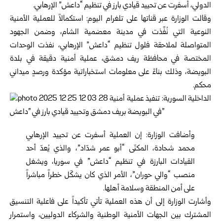
الدولي، أسفرت عن تحييد قيادي بارز في تنظيم “داعش” الإرهابي.
وقالت الوزارة عبر قناتها على تلغرام اليوم: استكمالاً للعملية الأمنية
النوعية التي نُفِّذت في مدينة معضمية الشام، وضمن الجهود
المتواصلة لملاحقة فلول تنظيم “داعش” الإرهابي، نفذت الوحدات
المختصة في محافظة ريف دمشق، عملية أمنية دقيقة في بلدة
البويضة، وذلك بناءً على معلومات استخباراتية مؤكدة ورصدٍ ميداني
محكم.
وأضافت الوزارة: إن العملية أسفرت عن تحييد الإرهابي
محمد شحادة، المكنّى “أبو عمر شدّاد”، والذي يُعدّ أحد
القيادات البارزة في تنظيم “داعش” في سوريا، ويشغل
منصب “والي حوران”، الأمر الذي كان يشكّل خطراً مباشراً
على أمن المنطقة وسلامة أهلها.
وأشارت الوزارة إلى أن هذه العملية تأتي تأكيداً على فاعلية التنسيق
المشترك بين الجهات الأمنية الوطنية والشركاء الدوليين، واستمرار