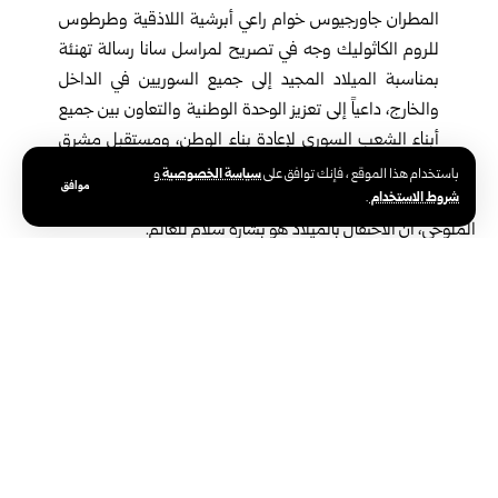
المطران جاورجيوس خوام راعي أبرشية
اللاذقية
و
طرطوس
للروم الكاثوليك وجه في تصريح لمراسل سانا رسالة تهنئة
بمناسبة الميلاد المجيد إلى جميع السوريين في الداخل
والخارج، داعياً إلى تعزيز الوحدة الوطنية والتعاون بين جميع
أبناء الشعب السوري لإعادة بناء الوطن، ومستقبل مشرق
للأجيال القادمة.
سياسة الخصوصية
باستخدام هذا الموقع ، فإنك توافق على
و
موافق
شروط الاستخدام
.
من جهته أوضح مسؤول كشاف كنيسة سيدة البشارة الدكتور فياض
الملوحي، أن الاحتفال بالميلاد هو بشارة سلام للعالم.
فيما عبر عدد من المواطنين عن أمنياتهم بأن يعم السلام ربوع
سوريا
، ويساهم جميع السوريين بإعادة إعمار ما دمرته
سنوات الحرب.
وشهدت مدينة اللاذقية خلال الأيام الماضية تحضيرات مكثفة لاستقبال
العيد، حيث أضيئت الشوارع الرئيسية والساحات العامة وانتشرت
مظاهر الاحتفال في مختلف الأحياء، في مشهد يعكس الترابط الاجتماعي