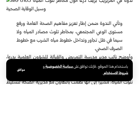
وتأتي الندوة ضمن إطار تعزيز مفاهيم الصحة العامة ورفع
مستوى الوعي المجتمعي، بمخاطر تلوث مصادر المياه ولا
سيما في ظل تجاور وتداخل خطوط مياه الشرب مع خطوط
الصرف الصحي.
وأوضح نائب مدير مدرسة التمريض والقبالة للشؤون العلمية بدرعا،
محمد المصري، في تصريح لـ سانا، أن الندوة استهدفت كبار السن
سياسة الخصوصية
باستخدام هذا الموقع ، فإنك توافق على
و
موافق
شروط الاستخدام
والأطفال باعتبارهم الفئة الأكثر عرضة للإصابة بالأمراض الناتجة عن
.
تلوث المياه، مشيراً إلى أنها نُظمت بالتعاون مع مديرية الصحة لتسليط
الضوء على أمراض الكوليرا والتيفوئيد، والعلامات التي تظهر على
المصابين، إضافة إلى الأساليب الصحيحة للوقاية والحد من المخاطر
الصحية، بما يضمن سلامة المجتمع.
من جانبه، أكد رئيس مجلس بلدة المزيريب يوسف النابلسي،