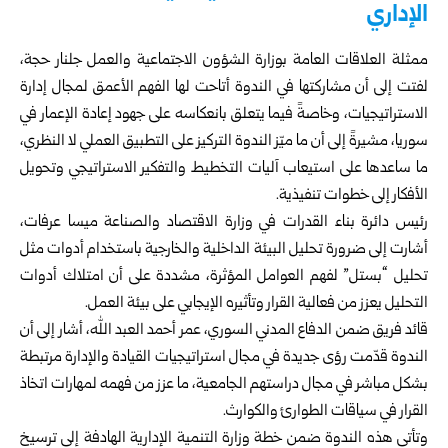
الإداري
ممثلة العلاقات العامة بوزارة الشؤون الاجتماعية والعمل جلنار حجة،
لفتت إلى أن مشاركتها في الندوة أتاحت لها الفهم الأعمق لمجال إدارة
الاستراتيجيات، وخاصةً فيما يتعلق بانعكاسه على جهود إعادة الإعمار في
سوريا، مشيرةً إلى أن ما ميّز الندوة التركيز على التطبيق العملي لا النظري،
ما ساعدها على استيعاب آليات التخطيط والتفكير الاستراتيجي وتحويل
الأفكار إلى خطوات تنفيذية.
رئيس دائرة بناء القدرات في وزارة الاقتصاد والصناعة ميسا عرفات،
أشارت إلى ضرورة تحليل البيئة الداخلية والخارجية باستخدام أدوات مثل
تحليل “بستل” لفهم العوامل المؤثرة، مشددة على أن امتلاك أدوات
التحليل يعزز من فعالية القرار وتأثيره الإيجابي على بيئة العمل.
قائد فريق ضمن الدفاع المدني السوري، عمر أحمد العبد الله، أشار إلى أن
الندوة قدّمت رؤى جديدة في مجال استراتيجيات القيادة والإدارة مرتبطة
بشكل مباشر في مجال دراستهم الجامعية، ما عزز من فهمه لمهارات اتخاذ
القرار في سياقات الطوارئ والكوارث.
وتأتي هذه الندوة ضمن خطة وزارة التنمية الإدارية الهادفة إلى ترسيخ