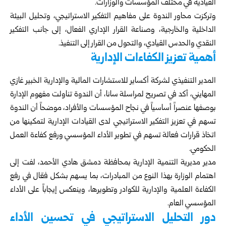
القيادية في مختلف المؤسسات والوزارات.
وتركزت محاور الندوة على مفاهيم التفكير الاستراتيجي، وتحليل البيئة
الداخلية والخارجية، وصناعة القرار الإداري الفعال، إلى جانب التفكير
النقدي والحدس القيادي، والتحول من القرار إلى التنفيذ.
أهمية تعزيز الكفاءات الإدارية
المدير التنفيذي لشركة أكساير للاستشارات المالية والإدارية الخبير غازي
المهايني، أكد في تصريح لمراسلة سانا، أن الندوة تناولت مفهوم الإدارة
بوصفها عنصراً أساسياً في نجاح المؤسسات والأفراد، موضحاً أن الندوة
تسهم في تعزيز التفكير الاستراتيجي لدى القيادات الإدارية لتمكينها من
اتخاذ قرارات فعالة تسهم في تطوير الأداء المؤسسي ورفع كفاءة العمل
الحكومي.
مدير مديرية التنمية الإدارية بمحافظة دمشق هادي الأحمد، لفت إلى
اهتمام الوزارة بهذا النوع من المبادرات، بما يسهم بشكل فعّال في رفع
الكفاءة العلمية والإدارية للكوادر وتطويرها، وينعكس إيجاباً على الأداء
المؤسسي العام.
دور التحليل الاستراتيجي في تحسين الأداء