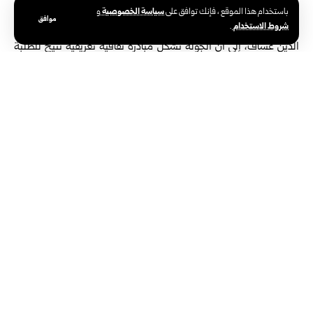
العالمي.
سياسة الخصوصية
باستخدام هذا الموقع ، فإنك توافق على
و
موافق
شروط الاستخدام
.
بدوره أشار مشرف الجولات السياحية في مركز جلجامش، الدكتور عماد
الدين عساف، إلى أن الجولة تشكّل مبادرة ثقافية تعريفية تتيح للطلبة
فرصة التعرف على الكنوز الحضارية والمعالم الأثرية في بصرى، إضافة
إلى الجانب الترفيهي الذي يعزز تجربة التعلم الواقعي ويقوي الانتماء
الثقافي للمكان.
من جانبها شددت مدرسة السياحة في مركز جلجامش، بيرڤان
أوسي، على ضرورة إشراك المجتمع المحلي في تنشيط
الحركة السياحية وإحياء الحرف التراثية التي تعبّر عن هوية
المنطقة.
وأعرب عدد من الطلبة عن سعادتهم بهذه التجربة حيث قالت فاطمة
الدخيل إن المسرح الروماني الكبير في بصرى يجسّد عظمة الحضارة
السورية القديمة، بينما عبّرت ماسة عبدلي عن إعجابها بالمعلومات
التاريخية التي تلقتها خلال جولتها في المعالم الأثرية للمدينة.