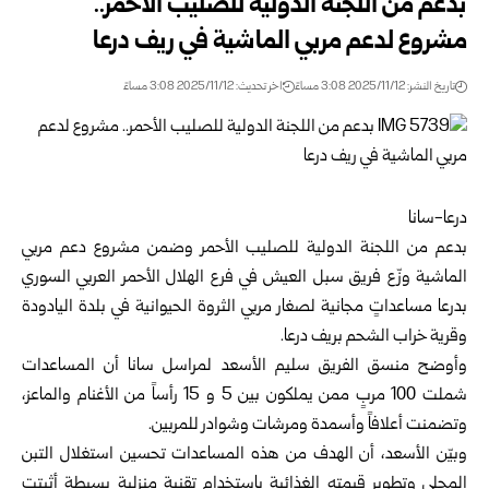
بدعم من اللجنة الدولية للصليب الأحمر..
مشروع لدعم مربي الماشية في ريف درعا
تاريخ النشر: 2025/11/12 3:08 مساءً
اخر تحديث: 2025/11/12 3:08 مساءً
درعا-سانا
بدعم من اللجنة الدولية للصليب الأحمر وضمن مشروع دعم مربي
الماشية وزّع فريق سبل العيش في فرع الهلال الأحمر العربي السوري
ب
درعا
مساعداتٍ مجانية لصغار مربي الثروة الحيوانية في بلدة اليادودة
وقرية خراب الشحم بريف درعا.
وأوضح منسق الفريق سليم الأسعد لمراسل سانا أن المساعدات
شملت 100 مربٍ ممن يملكون بين 5 و 15 رأساً من الأغنام والماعز،
وتضمنت أعلافاً وأسمدة ومرشات وشوادر للمربين.
وبيّن الأسعد، أن الهدف من هذه المساعدات تحسين استغلال التبن
المحلي وتطوير قيمته الغذائية باستخدام تقنية منزلية بسيطة أثبتت