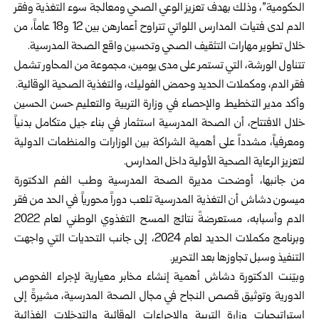
الحكومية”، وذلك بهدف تعزيز الوعي الصحي ومعالجة سوء التغذية وفقر
الدم لدى فتيات المدارس اللواتي تتراوح أعمارهن بين 12 و18 عاماً، من
خلال تطوير مهارات التثقيف الصحي وتحسين واقع الصحة المدرسية.
تتناول الورشة، التي تستمر على مدى يومين، مجموعة من المحاور تشمل
فقر الدم، ومكملات الحديد وحمض الفوليك، والتغذية الصحية الوقائية.
وأكد مدير التخطيط والإحصاء في وزارة التربية والتعليم حسن الحسين
خلال الافتتاح، أن الصحة المدرسية استثمار في بناء جيل متكامل بدنياً
ومعرفياً، مشدداً على أهمية الشراكة بين الوزارات والمنظمات الدولية
لتعزيز الرعاية الصحية الأولية داخل المدارس.
من جانبها، أوضحت مديرة الصحة المدرسية وطب الفم الدكتورة
ميسون دشاش أن التغذية المدرسية تلعب دوراً محورياً في الحد من فقر
الدم وأسبابه، مستعرضةً نتائج المسح التغذوي الوطني لعام 2022
وبرنامج مكملات الحديد لعام 2024، إلى جانب التحديات التي واجهت
التنفيذ وسبل تجاوزها بعد التحرير.
وبيّنت الدكتورة دشاش أهمية إنشاء مخابر معيارية لإجراء الفحوص
الدورية وتوثيق قصص النجاح في مجال الصحة المدرسية، مشيرةً إلى
استراتيجيات وزارة التربية والإجراءات الوقائية والتدخلات الغذائية