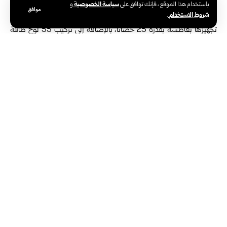
ويخدم حالياً أكثر من 2000 نسمة من أهالي القرية.
سياسة الخصوصية
باستخدام هذا الموقع ، فإنك توافق على
و
موافق
شروط الاستخدام
.
وأشار عبد الجليل إلى أن طاقة البئر تبلغ 16 متراً مكعباً في الساعة، وجرى
تجهيزها بغاطسة بقدرة 25 حصاناً، بالإضافة إلى تركيب 55 لوح طاقة
شمسية لضمان استمرارية الضخ ووصول المياه إلى السكان.
يذكر أن عدد المشاريع الكهروضوئية التي نفذتها المؤسسة بالتعاون مع
المنظمات الإنسانية والمجتمع المحلي بلغ 22 مشروعاً، وتوزعت في
عدة مناطق بالمحافظة كانت تعاني من نقص مياه الشرب .
الوسوم:
المؤسسة العامة لمياه الشرب والصرف الصحي في حمص
بئر السمعليل
ريف حمص