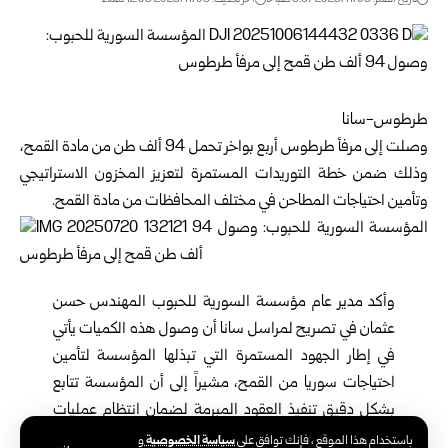
طرطوس-سانا
وصلت إلى مرفأ
طرطوس
أربع بواخر تحمل 94 ألف طن من مادة القمح،
وذلك ضمن خطة التوريدات المستمرة لتعزيز المخزون الاستراتيجي
وتأمين احتياجات المطاحن في مختلف المحافظات من مادة القمح.
وأكد مدير عام مؤسسة السورية للحبوب المهندس حسن
عثمان في تصريح لمراسل سانا أن وصول هذه الكميات يأتي
في إطار الجهود المستمرة التي تبذلها المؤسسة لتأمين
احتياجات سوريا من القمح، مشيراً إلى أن المؤسسة تتابع
بشكل دقيق تنفيذ العقود المبرمة لضمان انتظام عمليات
التوريد، بما ينعكس إيجاباً على استقرار إنتاج الخبز وتأمينه
سياسة الخصوصية
باستخدام هذا الموقع ، فإنك توافق على
و