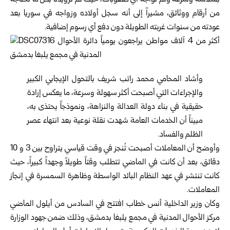
بسلاسة وسرعة ولم نواجه أي صعوبات، حيث تم تزويدنا بكل ما نحتاجه
من أرقام ووثائق، مشيراً إلى أنه سجل أولاده وزواجه في سوريا بعد
عودته من سنوات غربته الطويلة دون دفع أي رسوم إضافية.
وأشاد المحامي محمد راتب شريف بالتحول الإيجابي الكبير
والإجراءات التي أصبحت أكثر سهولة وسرعة، ما يعكس إرادة
حقيقية في بناء دولة العدالة والنزاهة، ونموذجاً يحتذى به،
مبيناً أن الخدمات العامة شهدت نقلة نوعية بعد انتهاء عصر
الظلم والفساد.
وأوضح أن المعاملات أصبحت تُنجز في وقت قياسي يتراوح بين 3 و 10
دقائق، بعد أن كانت في الماضي تتطلب وقتاً طويلاً وجهداً كبيراً، حيث
كانت تنتشر في عهد النظام البائد الواسطة وظاهرة السمسرة في إنجاز
المعاملات.
وكان وزير الداخلية أنس خطاب افتتح في السادس من أيلول الماضي
مركز الأحوال المدنية في مجمع يلبغا بدمشق، وذلك ضمن جهود الوزارة