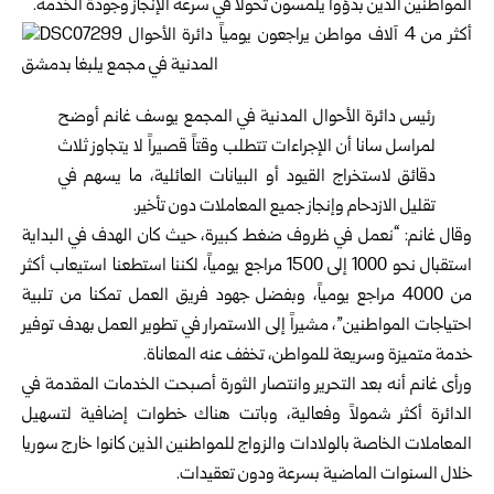
المواطنين الذين بدؤوا يلمسون تحولاً في سرعة الإنجاز وجودة الخدمة.
رئيس دائرة الأحوال المدنية في المجمع يوسف غانم أوضح
لمراسل سانا أن الإجراءات تتطلب وقتاً قصيراً لا يتجاوز ثلاث
دقائق لاستخراج القيود أو البيانات العائلية، ما يسهم في
تقليل الازدحام وإنجاز جميع المعاملات دون تأخير.
وقال غانم: “نعمل في ظروف ضغط كبيرة، حيث كان الهدف في البداية
استقبال نحو 1000 إلى 1500 مراجع يومياً، لكننا استطعنا استيعاب أكثر
من 4000 مراجع يومياً، وبفضل جهود فريق العمل تمكنا من تلبية
احتياجات المواطنين”، مشيراً إلى الاستمرار في تطوير العمل بهدف توفير
خدمة متميزة وسريعة للمواطن، تخفف عنه المعاناة.
ورأى غانم أنه بعد التحرير وانتصار الثورة أصبحت الخدمات المقدمة في
الدائرة أكثر شمولاً وفعالية، وباتت هناك خطوات إضافية لتسهيل
المعاملات الخاصة بالولادات والزواج للمواطنين الذين كانوا خارج سوريا
خلال السنوات الماضية بسرعة ودون تعقيدات.