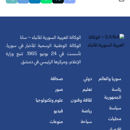
الوكالة العربية السورية للأنباء – سانا
الوكالة الوطنية الرسمية للأخبار في سوريا،
تأسست في 24 يونيو 1965. تتبع وزارة
الإعلام، ومركزها الرئيسي في دمشق.
سوريا والعالم
دولي
صحافة
رئاسة
تعليم
صور
الجمهورية
ثقافة وفنون
علوم وتكنولوجيا
سياسة
رياضة
فيديو
محليات
سياحة
منوعات
اقتصاد