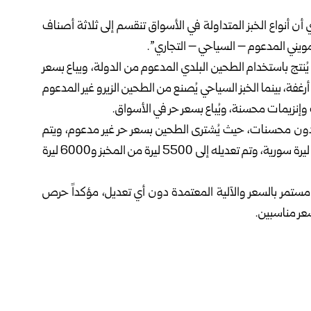
 أنواع الخبز المتداولة في الأسواق تنقسم إلى ثلاثة أصناف
ويني المدعوم – السياحي – التجاري”.
 يُنتج باستخدام الطحين البلدي المدعوم من الدولة، ويباع بسعر
400 ليرة سورية للربطة الواحدة بوزن 1200 غرام وعدد 10 أرغفة، بينما الخبز السياحي يُصنع من الطحين الزيرو غير المدعوم
وإنزيمات محسنة، ويُباع بسعر حر في الأسواق.
رو دون محسنات، حيث يُشترى الطحين بسعر حر غير مدعوم، ويتم
تحديد وزنه وسعره من قبل الدولة، وكان سعر الربطة 5000 ليرة سورية، وتم تعديله إلى 5500 ليرة من المخبز و6000 ليرة
م مستمر بالسعر والآلية المعتمدة دون أي تعديل، مؤكداً حرص
عر مناسبين.