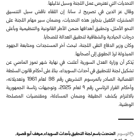
التحديات التي تعترض عمل اللجنة وسبل تذليلها.
وقال عز الدين في تصريح لـ سانا: إن اللقاء ناقش سبل التنسيق
المشترك الكفيل بتجاوز هذه التحديات، وضمان سير مهام اللجنة على
النحو الأمثل، وتحقيق أهدافها ضمن الأطر القانونية والتنظيمية وبأعلى
درجات الحيادية والشفافية لتحقيق العدالة للضحايا.
وكان وزير الدفاع التقى اللجنة، لبحث آخر المستجدات ومتابعة الجهود
المبذولة لردّ الحقوق إلى أصحابها.
يُذكر أن وزارة العدل السورية أعلنت في نهاية شهر تموز الماضي عن
تشكيل لجنة للتحقيق في أحداث السويداء، بناءً على أحكام قانون السلطة
القضائية الصادر بالمرسوم التشريعي رقم 98 لعام 1961 وتعديلاته،
وأحكام القرار الرئاسي رقم ٩ لعام 2025، وتوجيهات رئاسة الجمهورية
بالالتزام بكشف الحقيقة وضمان المساءلة، ومقتضيات المصلحة
الوطنية.
الوسوم:
المتحدث باسم لجنة التحقيق بأحداث السويداء
مرهف أبو قصرة