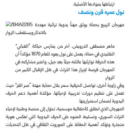
ارتباطها بموادها الأصلية.
نول عمره قرن ونصف
ماهر مصطفى الدرويش، آخر من يمارس حياكة “الغباني”
التقليدي في حماة، يعمل على نول يعود للعام 1870 مؤكداً أن
هذه الحرفة توارثتها عائلته جيلاً بعد جيل، واعتبر مشاركته في
المهرجان فرصة لإبراز هذا التراث في ظل الإقبال الكبير من
الزوار.
وفي زاوية أخرى، تواصل الحرفية سمر بلال حماية مهنة “صر القز” حيث
تعمل على تنظيم دورات تدريبية لإحيائها، مؤكدة أهمية دعم الحرف
اليدوية لضمان استمراريتها.
المهرجان الذي انطلق كاحتفالية موسمية، تحوّل إلى منصة وطنية لإحياء
التراث السوري، وتسليط الضوء على الحرف اليدوية التي تعكس هوية
متجذرة وتؤكد أهمية الحفاظ على الموروث الثقافي في ظل التحديات