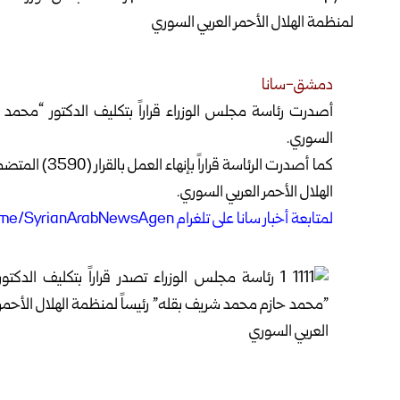
دمشق-سانا
أصدرت رئاسة مجلس الوزراء قراراً بتكليف الدكتور “محمد 
السوري.
كما أصدرت الرئ
الهلال الأحمر العربي السوري.
ل
متابعة أخبار سانا على تلغرام https://t.me/SyrianArabNewsAgen