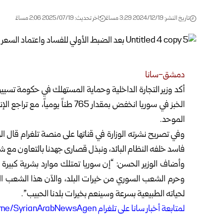
تاريخ النشر: 2024/12/19 3:29 مساءً
اخر تحديث: 2025/07/19 2:06 مساءً
دمشق-سانا
أكد وزير التجارة الداخلية وحماية المستهلك في حكومة تسيي
الموحد.
وفي تصريح نشرته الوزارة في قناتها على منصة تلغرام قال ال
فاسد خلفه النظام البائد، ونبذل قصارى جهدنا بالتعاون مع شع
وأضاف الوزير الحسن: “إن سوريا تمتلك موارد بشرية كبيرة و
وحرم الشعب السوري من خيرات البلد، والآن هذا الشعب الذ
لحياته الطبيعية بسرعة وسينعم بخيرات بلدنا الحبيب”.
ل
متابعة أخبار سانا على تلغرام https://t.me/SyrianArabNewsAgen