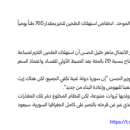
ر الأعمال ماهر خليل الحسن
أن استهلاك الطحين اللازم لصناعة
الخبز في سوريا انخفض بمقدار 765 طناً يومياً، مع تراجع الإنتاج بنسبة 20 بالمئة بعد الضبط الأولي للفساد واعتماد السعر
وزير الحسن: “إن سوريا دولة غنية تكفي الجميع، لكن هناك إرث
بنا للنهوض وإعادة البناء من جديد”.
لديها ثروات متنوعة، لكن النظام المخلوع دمّر تلك المقدّرات
ي عبر عن فرحته بالنصر على كامل الجغرافيا السورية، سيعود