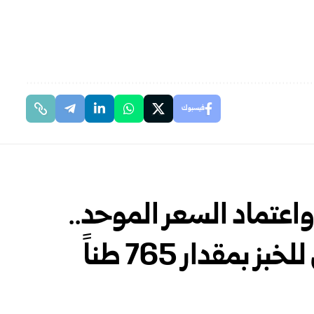
فيسبوك
اعتماد السعر الموحد..
انخفاض استهلاك الطحين للخبز بمقدار 765 طناً