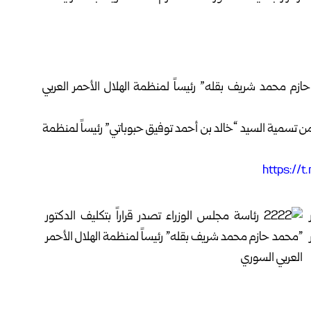
حازم محمد شريف بقله” رئيساً لمنظمة الهلال الأحمر العربي
اسة قراراً بإنهاء العمل بالقرار (3590) المتضمن تسمية السيد “خالد بن أحمد توفيق حبوباتي” رئيساً لمنظمة