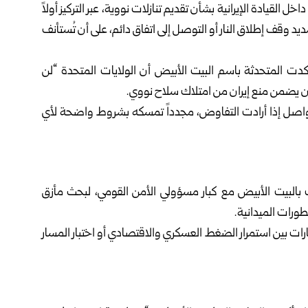
القيادة الإيرانية بشأن تقديم تنازلات نووية، عبر التركيز أولاً
يد وقف إطلاق النار أو التوصل إلى اتفاق دائم، على أن تُستأنف
كدت المتحدثة باسم البيت الأبيض أن الولايات المتحدة “لن
أن يضمن منع إيران من امتلاك سلاح نووي.
التواصل إذا أرادت التفاوض، مجدداً تمسكه بشروط واضحة لأي
ات بالبيت الأبيض مع كبار مسؤولي الأمن القومي، لبحث مأزق
طورات الميدانية.
خيارات بين استمرار الضغط العسكري والاقتصادي أو اختبار المسار