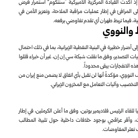
 إذ أكدت القيادة المركزية الأميركية “سنتكوم” استمرار فرض
انئ الإيرانية، مشيرةً إلى إعادة 38 سفينة إلى المرافئ في إطار عمليات مراقبة الملاحة، وتعزيز الأمن في
كية، فيما تربط طهران أي تقدم تفاوضي برفعه.
 والنووي
ى أضرار خطيرة في البنية النفطية الإيرانية، بما في ذلك احتمال
ات التصدير، وفق ما نقلت شبكة سي إن إن، غير أن خبراء قللوا
 الانفجارات يبقى محدوداً.
ووي، مؤكدةً أنها لن تقبل بأي اتفاق لا يضمن منع إيران من
صيب وآليات التعامل مع المخزون الإيراني.
 للقاء الرئيس فلاديمير بوتين، وفق ما أعلن الكرملين، في إطار
وأقر عراقجي بوجود خلافات داخلية حول تلبية المطالب
ب تعثر المفاوضات.