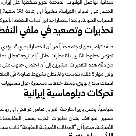
ميدانياً، تواصل الولايات المتحدة تعزيز ضغطها على إيران،
الحصار على المو
الممرات الحيوية، ويُعد الحصار أحد أبرز أدوات الضغط الأمير
تحذيرات وتصعيد في ملفي النفط
صعّد ترامب من لهجته محذّراً من أن الحصار البحري قد يؤدي إل
تعرّض خطوط الأنابيب لانفجارات خلال أيام نتيجة تعطل عملي
من دقة هذه التقديرات، مشيرين إلى أن احتمال حدوث مثل هذه
وفي موازاة ذلك، تتمسك واشنطن بشروط صارمة في الملف الن
امتلاك سلاح نووي، وسط خلافات مستمرة حول مستويات التخ
تحركات دبلوماسية إيرانية
سياسياً، وصل وزير الخارجية الإيراني عباس عراقجي إلى روسيا
تنسيق المواقف بشأن تطورات الحرب ومسار المفاوضات، 
الأميركية، معتبراً أن “المطالب الأميركية المفرطة” كانت سب