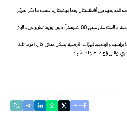
ياس ريختر المنطقة ‌الحدودية ⁠بين أفغانستان وطاجيكستان، حسب ما ذكر المركز
ونقلت وكالة رويترز عن المركز قوله اليوم الإثنين: إنّ الهزة أرضية وقعت على ⁠عمق 88 ⁠كيلومتراً، دون ورود تقارير عن وقوع
وراسية والهندية، للهزّات الأرضية بشكل متكرّر، كان آخرها تلك
فيسبوك