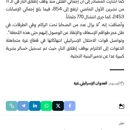
كما أشارت المصادر إلى أن إجمالي القتلى منذ وقف إطلاق النار في الـ 11
من تشرين ‏الأول الماضي ارتفع إلى 854، فيما بلغ إجمالي الإصابات
2453، كما جرى انتشال ‌‏770 جثماناً.‏
وأضافت: إنه “لا يزال عدد من الضحايا تحت الركام وفي الطرقات، في
ظل عجز طواقم ‏الإسعاف والإنقاذ عن الوصول إليهم حتى هذه اللحظة”.‏
وتواصل قوات الاحتلال الإسرائيلي انتهاكاتها في قطاع غزة متجاهلة
الدعوات إلى ‏الالتزام بوقف إطلاق النار، حيث تم تسجيل خسائر بشرية
كبيرة عدا عن تدمير البنية ‏التحتية.‏
الوسوم:
العدوان الإسرائيلي
غزة
دولي