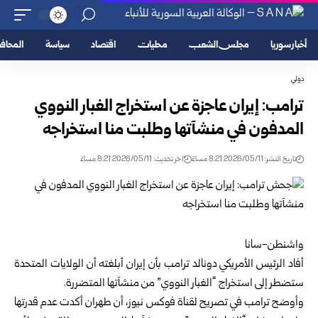
أخبار سوريا
مجلس الشعب
محليات
اقتصاد
سياسة
المحا
دولي
ترامب: إيران عاجزة عن استخراج الغبار النووي
المدفون في منشآتها وطلبت منا استخراجه
تاريخ النشر: 2026/05/11 8:21 مساءً
اخر تحديث: 2026/05/11 8:21 مساءً
واشنطن-سانا
أفاد الرئيس الأمريكي دونالد ترامب بأن إيران أبلغته أن الولايات المتحدة
ستضطر إلى استخراج “الغبار النووي” من منشآتها المتضررة.
وأوضح ترامب في تصريح لقناة فوكس نيوز، أن طهران أكدت عدم قدرتها