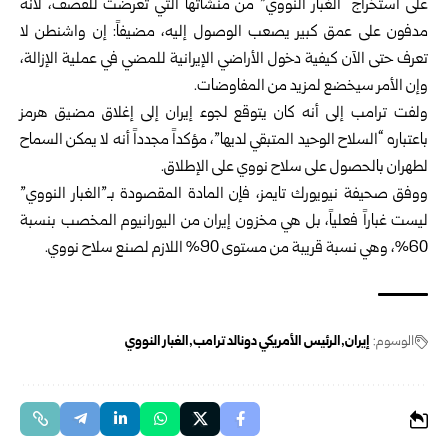
على استخراج “الغبار النووي” من منشآتها التي تعرضت للقصف، لأنه
مدفون على عمق كبير يصعب الوصول إليه، مضيفاً: إن واشنطن لا
تعرف حتى الآن كيفية دخول الأراضي الإيرانية للمضي في عملية الإزالة،
وإن الأمر سيخضع لمزيد من المفاوضات.
ولفت ترامب إلى أنه كان يتوقع لجوء إيران إلى إغلاق مضيق هرمز
باعتباره “السلاح الوحيد المتبقي لديها”، مؤكداً مجدداً أنه لا يمكن السماح
لطهران بالحصول على سلاح نووي على الإطلاق.
ووفق صحيفة نيويورك تايمز، فإن المادة المقصودة بـ”الغبار النووي”
ليست غباراً فعلياً، بل هي مخزون إيران من اليورانيوم المخصب بنسبة
60%، وهي نسبة قريبة من مستوى 90% اللازم لصنع سلاح نووي.
الوسوم:
إيران
الرئيس الأمريكي دونالد ترامب
الغبار النووي