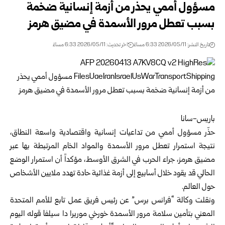
مسؤول أممي يحذر من أزمة إنسانية ضخمة
بسبب تعطل مرور الأسمدة في مضيق هرمز
تاريخ النشر: 2026/05/11 6:33 مساءً
اخر تحديث: 2026/05/11 6:33 مساءً
باريس-سانا‏
حذّر مسؤول أممي من تداعيات إنسانية واقتصادية واسعة النطاق،
نتيجة استمرار تعطل ‏مرور الأسمدة والمواد الخام المرتبطة بها عبر
مضيق هرمز، جراء الحرب في الشرق ‏الأوسط، مؤكداً أن استمرار الوضع
الحالي قد يقود خلال أسابيع إلى أزمة غذائية حادة تهدد ‏ملايين الأشخاص
حول العالم.‏
ونقلت وكالة “فرانس برس” عن رئيس فريق عمل تابع للأمم المتحدة
المعني بتأمين سلامة ‏مرور الأسمدة خورخي موريرا دا سيلفا قوله اليوم