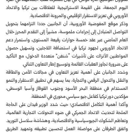
لشؤون التوسيع، مارتا كوس، في بيان مشترك عقب اجتماعهما في أنقرة
اليوم الجمعة، على القيمة الاستراتيجية للعلاقات بين تركيا والاتحاد
الأوروبي في تعزيز الاستقرار الإقليمي والمرونة الاقتصادية.
وذكر موقع المفوضية الأوروبية، أن الجانبين جددا التزامهما بتحويل
التواصل المتبادل إلى إجراءات ملموسة، مشيراً إلى التقدم المحرز خلال
العام الماضي عبر عقد خمسة حوارات رفيعة المستوى، واستمرار دعم
الاتحاد الأوروبي لجهود تركيا في استضافة اللاجئين، وتسهيل حصول
المواطنين الأتراك على تأشيرات “شنغن” متعددة الدخول، مع التأكيد
على ضرورة تجاوز العقبات القائمة وتوسيع إطار التعاون الثنائي.
وشدد الجانبان على أهمية تعزيز التعاون في مجالات الأمن والطاقة
والنقل والتحول الرقمي والتجارة، بما يسهم في تحقيق الاستقرار والنمو
المستدام في منطقة البحر الأسود وجنوب القوقاز وآسيا الوسطى،
مؤكدين دور تركيا كفاعل جيو سياسي محوري في المنطقة.
وأكدا أهمية التكامل الاقتصادي؛ حيث شدد الوزير فيدان على الحاجة
الملحة لتحديث الاتحاد الجمركي في ضوء التحولات التجارية العالمية،
وتعاظم الشكوك الجيوسياسية والاقتصادية، وهشاشة سلاسل التوريد.
واتفق الطرفان على مواصلة العمل لتحسين تطبيقه وتمهيد الطريق