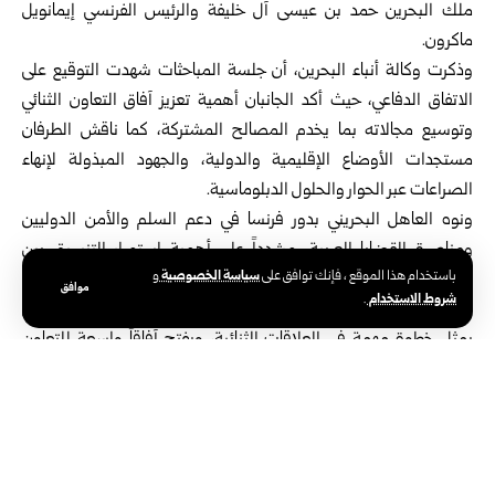
ملك البحرين حمد بن عيسى آل خليفة والرئيس الفرنسي إيمانويل
ماكرون.
وذكرت وكالة أنباء البحرين، أن جلسة المباحثات شهدت التوقيع على
الاتفاق الدفاعي، حيث أكد الجانبان أهمية تعزيز آفاق التعاون الثنائي
وتوسيع مجالاته بما يخدم المصالح المشتركة، كما ناقش الطرفان
مستجدات الأوضاع الإقليمية والدولية، والجهود المبذولة لإنهاء
الصراعات عبر الحوار والحلول الدبلوماسية.
ونوه العاهل البحريني بدور فرنسا في دعم السلم والأمن الدوليين
ومناصرة القضايا العربية، مشدداً على أهمية استمرار التنسيق بين
سياسة الخصوصية
باستخدام هذا الموقع ، فإنك توافق على
و
البلدين في مختلف القضايا ذات الاهتمام المشترك.
موافق
شروط الاستخدام
.
وفي السياق، أكد مكتب الرئاسة الفرنسية في بيان له، أن الاتفاق الدفاعي
يمثل خطوة مهمة في العلاقات الثنائية، ويفتح آفاقاً واسعة للتعاون
الصناعي في قطاع الدفاع بما يسهم في تطوير القدرات المشتركة.
وأوضح البيان الفرنسي أن الاتفاق يعكس مستوى الثقة المتبادلة بين
باريس والمنامة، ويشكل ركيزة لتعزيز الشراكة الإستراتيجية بين البلدين،
مشدداً على التزامهما بتعزيز التضامن والتنسيق المشترك في مواجهة
التحديات الأمنية المتزايدة.