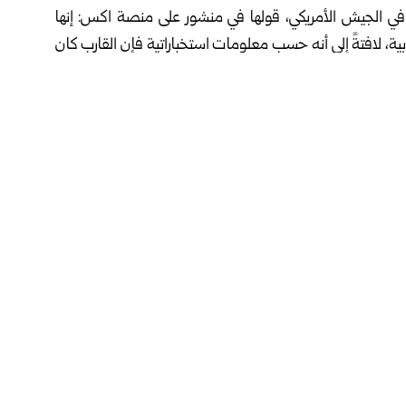
 في الجيش الأمريكي، قولها في منشور على منصة اكس: إنها
بية، لافتةً إلى أنه حسب معلومات استخباراتية فإن القارب كان
خدرات في شرق المحيط الهادئ.
ن إرهابيي المخدرات، كانوا على متن القارب، مرفقةً المنشور
فجار وتندلع النيران فيه.
سكري الأمريكي في البحر الكاريبي وقبالة سواحل فنزويلا بداعي
مكافحة المخدرات، حيث دمّرت القوات الأمريكية، منذ أيلول الماضي، أكثر من 20 قارباً يشتبه بأنها تستخدم في تهريب
 من 83 قتيلاً.
ويلسون، وصفت، الثلاثاء الماضي، الضربات الأمريكية بالكاريبي
ين تلك الهجمات، بأنها “إعدامات خارج نطاق القضاء”.