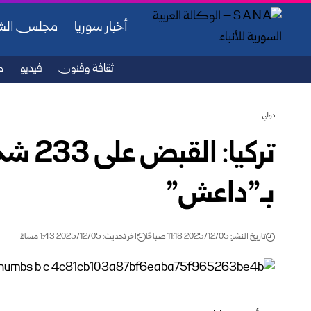
أخبار سوريا
مجلس ال
ثقافة وفنون
فيديو
ص
دولي
تركيا:
بـ”داعش”
تاريخ النشر: 2025/12/05 11:18 صباحًا
اخر تحديث: 2025/12/05 1:43 مساءً