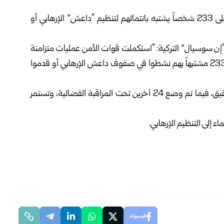
أعلن وزير الداخلية التركي علي يرلي قايا اليوم إلقاء القبض على 233 شخصاً يشتبه بانتمائهم لتنظيم “داعش” الإرهابي أو
إن سوسيال” التركية: “استكملت قوات الأمن عمليات متزامنة
في 33 ولاية على مدار آخر أسبوعين، تم خلالها القبض على 233 مشتبهاً بهم نشطوا في صفوف داعش الإرهابي أو قدموا
ولفت إلى أن 51 من المشتبه بهم تم حبسهم على ذمة التحقيق، فيما تم وضع 24 آخرين تحت المراقبة القضائية، وتستمر
فيسبوك