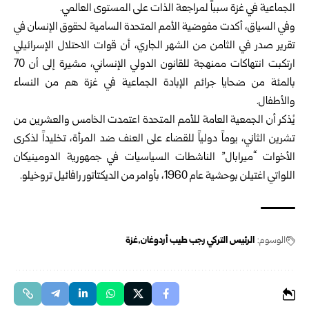
الجماعية في غزة سبباً لمراجعة الذات على المستوى العالمي.
وفي السياق، أكدت مفوضية الأمم المتحدة السامية لحقوق الإنسان في
تقرير صدر في الثامن من الشهر الجاري، أن قوات الاحتلال الإسرائيلي
ارتكبت انتهاكات ممنهجة للقانون الدولي الإنساني، مشيرة إلى أن 70
بالمئة من ضحايا جرائم الإبادة الجماعية في غزة هم من النساء
والأطفال.
يُذكر أن الجمعية العامة للأمم المتحدة اعتمدت الخامس والعشرين من
تشرين الثاني، يوماً دولياً للقضاء على العنف ضد المرأة، تخليداً لذكرى
الأخوات “ميرابال” الناشطات السياسيات في جمهورية الدومينيكان
اللواتي اغتيلن بوحشية عام 1960، بأوامر من الديكتاتور رافائيل تروخيلو.
الوسوم:
الرئيس التركي رجب طيب أردوغان
غزة