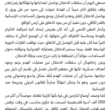
صحفي اليوم أن سلطات الاحتلال تواصل اعتداءاتها وانتهاكاتها رغم إعلان
وقف إطلاق النار، مبيناً أن الهدنة تحولت إلى مجرد حبر على ورق، إذ
يواصل الاحتلال القتل وهدم المنازل ومنع وصول المساعدات الإنسانية
بالقدر الكافي، دون تنفيذ أي من بنود الاتفاق على أرض الواقع.
وأشار المقرر الأممي إلى أنه كان يفترض إنشاء آلية لمراقبة الالتزام
بالهدنة ومحاسبة الأطراف التي تنتهكها، إلا أن الوضع الحالي لا يختلف
كثيراً عما كان عليه قبل التوصل إلى الاتفاق، حيث توقفت الغارات الجوية
الواسعة فقط، بينما يستمر الاحتلال بعملياته العدوانية وعرقلته دخول
المساعدات، مؤكداً أن المنطقة ما زالت ترزح تحت وطأة الاحتلال.
وبيّن راجاغوبال أن سلطات الاحتلال تبرر عمليات الهدم بزعم وجود
أهداف عسكرية، لكنها في معظم الأحيان تفشل في تقديم أي دليل يبرر
جرائمها، مشيراً إلى أن عمليات الهدم تُنفّذ بشكل واسع وعشوائي ومن
دون تمييز، وهو ما يشكل انتهاكاً صارخاً للقانون الدولي وجريمة ضد
الإنسانية.
كما وصف أوضاع النازحين في غزة بأنها كارثية للغاية، موضحاً أن أكثر من
288 ألف أسرة فلسطينية أصبحت بلا مأوى مناسب، في وقت ترفض
فيه قوات الاحتلال إدخال العدد الكافي من الخيام والمساكن المتنقلة