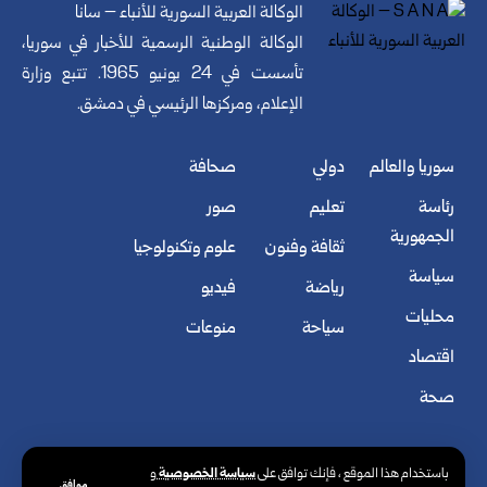
الوكالة العربية السورية للأنباء – سانا
الوكالة الوطنية الرسمية للأخبار في سوريا،
تأسست في 24 يونيو 1965. تتبع وزارة
الإعلام، ومركزها الرئيسي في دمشق.
سوريا والعالم
دولي
صحافة
رئاسة
تعليم
صور
الجمهورية
ثقافة وفنون
علوم وتكنولوجيا
سياسة
رياضة
فيديو
محليات
سياحة
منوعات
اقتصاد
صحة
سياسة الخصوصية
باستخدام هذا الموقع ، فإنك توافق على
و
موافق