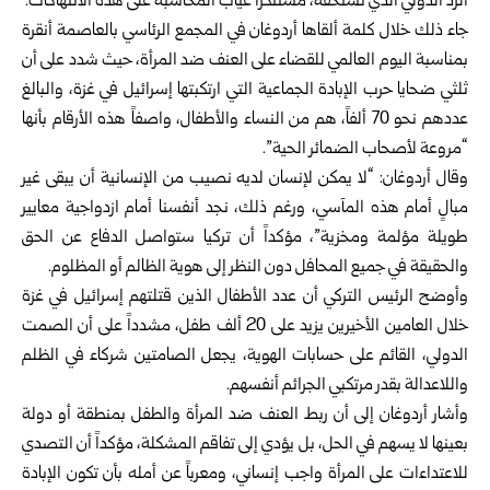
الرد الدولي الذي تستحقه، مستنكراً غياب المحاسبة على هذه الانتهاكات.
جاء ذلك خلال كلمة ألقاها أردوغان في المجمع الرئاسي بالعاصمة أنقرة
بمناسبة اليوم العالمي للقضاء على العنف ضد المرأة، حيث شدد على أن
ثلثي ضحايا حرب الإبادة الجماعية التي ارتكبتها إسرائيل في غزة، والبالغ
عددهم نحو 70 ألفاً، هم من النساء والأطفال، واصفاً هذه الأرقام بأنها
“مروعة لأصحاب الضمائر الحية”.
وقال أردوغان: “لا يمكن لإنسان لديه نصيب من الإنسانية أن يبقى غير
مبالٍ أمام هذه المآسي، ورغم ذلك، نجد أنفسنا أمام ازدواجية معايير
طويلة مؤلمة ومخزية”، مؤكداً أن تركيا ستواصل الدفاع عن الحق
والحقيقة في جميع المحافل دون النظر إلى هوية الظالم أو المظلوم.
وأوضح الرئيس التركي أن عدد الأطفال الذين قتلتهم إسرائيل في غزة
خلال العامين الأخيرين يزيد على 20 ألف طفل، مشدداً على أن الصمت
الدولي، القائم على حسابات الهوية، يجعل الصامتين شركاء في الظلم
واللاعدالة بقدر مرتكبي الجرائم أنفسهم.
وأشار أردوغان إلى أن ربط العنف ضد المرأة والطفل بمنطقة أو دولة
بعينها لا يسهم في الحل، بل يؤدي إلى تفاقم المشكلة، مؤكداً أن التصدي
للاعتداءات على المرأة واجب إنساني، ومعرباً عن أمله بأن تكون الإبادة