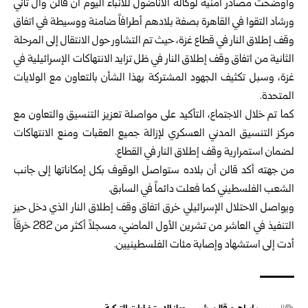
وأوضحت مصادر أمنية لوكالة الأناضول للأنباء اليوم أن قالن وآل ثاني
ورشاد التقوا في القاهرة بصفة بلادهم أطرافاً ضامنة ووسيطة في اتفاق
وقف إطلاق النار في قطاع غزة، حيث تم التشاور حول الانتقال إلى المرحلة
الثانية من اتفاق وقف إطلاق النار في ظل تزايد الانتهاكات الإسرائيلية في
غزة، وسبل تكثيف الجهود المشتركة بهذا الشأن بالتعاون مع الولايات
المتحدة.
كما تم خلال الاجتماع، التأكيد على مواصلة تعزيز التنسيق والتعاون مع
مركز التنسيق المدني العسكري لإزالة جميع العقبات ومنع الانتهاكات
لضمان استمرارية وقف إطلاق النار في القطاع.
من جهته أكد قالن أن بلاده ستواصل الوقوف بكل إمكاناتها إلى جانب
الشعب الفلسطيني كما فعلت دائماً في السابق.
ويواصل الاحتلال الإسرائيلي خرق اتفاق وقف إطلاق النار الذي دخل حيز
التنفيذ في العاشر من تشرين الأول الماضي، مسجلاً أكثر من 282 خرقاً
أدت إلى استشهاد وإصابة مئات الفلسطينيين.