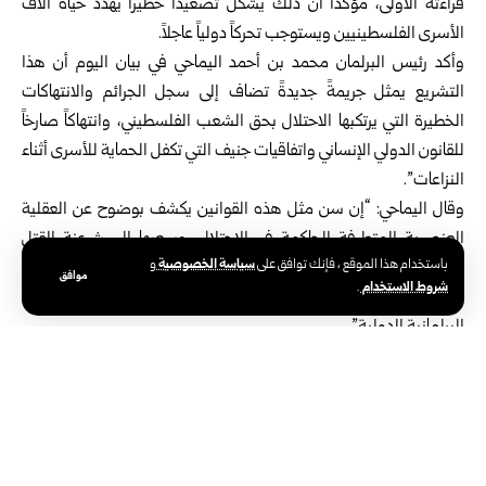
قراءته الأولى، مؤكداً أن ذلك يشكل تصعيداً خطيراً يهدد حياة آلاف
الأسرى الفلسطينيين ويستوجب تحركاً دولياً عاجلاً.
وأكد رئيس البرلمان محمد بن أحمد اليماحي في بيان اليوم أن هذا
التشريع يمثل جريمةً جديدةً تضاف إلى سجل الجرائم والانتهاكات
الخطيرة التي يرتكبها الاحتلال بحق الشعب الفلسطيني، وانتهاكاً صارخاً
للقانون الدولي الإنساني واتفاقيات جنيف التي تكفل الحماية للأسرى أثناء
النزاعات”.
وقال اليماحي: “إن سن مثل هذه القوانين يكشف بوضوح عن العقلية
العنصرية المتطرفة الحاكمة في الاحتلال، وسعيها إلى شرعنة القتل
سياسة الخصوصية
باستخدام هذا الموقع ، فإنك توافق على
و
والإعدام خارج إطار القانون”، مجدداً دعوته “الاتحاد البرلماني الدولي
موافق
شروط الاستخدام
.
والمجتمع الدولي إلى تجميد عضوية كنيست الاحتلال في الهيئات
البرلمانية الدولية”.
كما شدد اليماحي على أن قضية الأسرى ستظل في مقدمة أولويات
البرلمان العربي، مطالباً بوقف هذا التشريع فوراً وتوفير حماية دولية
للأسرى الفلسطينيين.
وأكد رئيس البرلمان العربي استمرار جهوده في فضح ممارسات الاحتلال
والدفاع عن حقوق الشعب الفلسطيني حتى نيل حريته وإقامة دولته