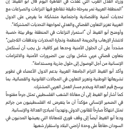
وزراء العدل العرب التي عقدت في القاهرة اليوم قال أبو الغيط: إن
“المنطقة العربية تمر بمرحلة دقيقة تتقاطع فيها النزاعات والصراعات مع
تحديات أمنية واقتصادية واجتماعية متشابكة ما يفرض على الدول
العربية تعزيز التعاون القضائي والعدلي لمواجهة التحديات المشتركة”.
وأوضح أبو الغيط أن “استمرار النزاعات في المنطقة يوفر بيئة خصبة
لانتشار الإرهاب والجريمة المنظمة وتجارة المخدرات وتدفقات اللاجئين”
مشدداً على أن الحلول الأمنية وحدها غير كافية، بل يجب أن تُستكمل
بتعاون قضائي عربي شامل يوازن بين الضرورات الأمنية والالتزامات
الإنسانية من أجل الوصول إلى حلول جذرية ومستدامة”.
وأكد أبو الغيط التزام الجامعة العربية بدعم الدول الأعضاء في تطوير
تشريعاتها الوطنية وتعزيز التعاون في المجالات القانونية والقضائية، بما
يرسخ قيم العدالة ويخدم مسار العمل العربي المشترك.
كما أشار أبو الغيط إلى أن معاناة الشعب الفلسطيني تمثل جرحاً مفتوحاً
في الضمير الإنساني مؤكداً أن ما يتعرض له الفلسطينيون من جرائم
تمثل انتهاكاً صارخاً للقانون الدولي وتهديداً لمبادئ العدالة والإنسانية.
ودعا أبو الغيط أيضاً إلى وقف فوري للمعاناة التي يعيشها المدنيون في
السودان حفاظاً على وحدة أراضي البلاد واستقرار شعبها.