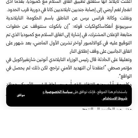
أعلنت تايلاند أنها ستعلّق تطبيق اتفاق السلام مع كمبوديا، بعدما أدى
انفجار لغم أرضي إلى إصابة جنديين تايلانديين كانا في دورية قرب الحدود.
ونقلت وكالة فرانس برس عن الناطق باسم الحكومة التايلاندية
سيريبونغ أنغكاساكولكيات قوله: “إن بانكوك ستتوقف عن خطوات
متابعة الإعلان المشترك، في إشارة إلى اتفاق السلام مع كمبوديا الذي تم
التوقيع عليه في كوالالمبور أواخر تشرين الأول الماضي، بعد شهور على
اتفاق الجانبين على وقف إطلاق النار.
وتعليقا على الحادثة قال رئيس الوزراء التايلاندي أنوتين شارنفيراكويل في
مؤتمر صحفي “اعتقدنا أن التهديد الأمني تراجع، لكن ذلك لم يحصل في
الواقع”.
وكان مقرراً أن يضع الاتفاق الذي أُبرم بوساطة الرئيس الأمريكي دونالد
سياسة الخصوصية
باستخدام هذا الموقع ، فإنك توافق على
و
ترامب حداً دائماً للأعمال العدائية بعد مواجهات حدودية في تموز
موافق
شروط الاستخدام
.
الماضي أودت بحياة 43 شخصاً على الأقل ودفعت أكثر من 300 ألف
مدني من الجانبين إلى النزوح.
ولم تعلّق السلطات الكمبودية فوراً على الحادث، لكنها سبق ونفت في
الماضي الاتهامات التايلاندية بزرع ألغام على طول الحدود.
وتعود جذور النزاع بين البلدين الجارين في جنوب شرق آسيا على أجزاء من