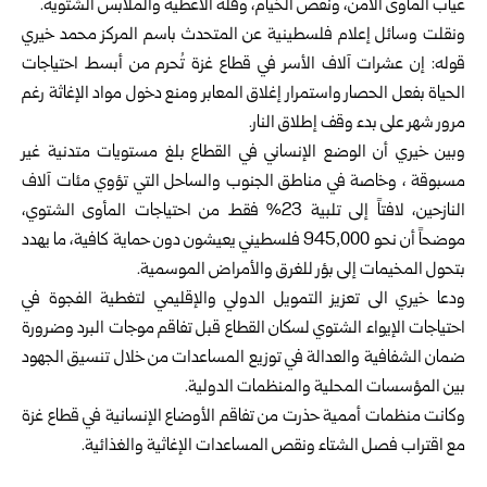
غياب المأوى الآمن، ونقص الخيام، وقلة الأغطية والملابس الشتوية.
ونقلت وسائل إعلام فلسطينية عن المتحدث باسم المركز محمد خيري
قوله: إن عشرات آلاف الأسر في قطاع غزة تُحرم من أبسط احتياجات
الحياة بفعل الحصار واستمرار إغلاق المعابر ومنع دخول مواد الإغاثة رغم
مرور شهر على بدء وقف إطلاق النار.
وبين خيري أن الوضع الإنساني في القطاع بلغ مستويات متدنية غير
مسبوقة ، وخاصة في مناطق الجنوب والساحل التي تؤوي مئات آلاف
النازحين، لافتاً إلى تلبية 23% فقط من احتياجات المأوى الشتوي،
موضحاً أن نحو 945,000 فلسطيني يعيشون دون حماية كافية، ما يهدد
بتحول المخيمات إلى بؤر للغرق والأمراض الموسمية.
ودعا خيري الى تعزيز التمويل الدولي والإقليمي لتغطية الفجوة في
احتياجات الإيواء الشتوي لسكان القطاع قبل تفاقم موجات البرد وضرورة
ضمان الشفافية والعدالة في توزيع المساعدات من خلال تنسيق الجهود
بين المؤسسات المحلية والمنظمات الدولية.
وكانت منظمات أممية حذرت من تفاقم الأوضاع الإنسانية في قطاع غزة
مع اقتراب فصل الشتاء ونقص المساعدات الإغاثية والغذائية.