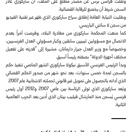
ونقلت فرانس برس عن مصدر مطلع على الملف، أن ساركوزي غادر
السجن شرط أن يخضع للرقابة القضائية.
وطلبت النيابة العامّة إطلاق سراح ساركوزي الذي ظهر عبر تقنية الفيديو
من سجن لا سانتي الباريسي.
كما منعت المحكمة ساركوزي من مغادرة البلاد، وفرضت أمراً بعدم
الاتصال مع مسؤولين ليبيين سابقين وكبار مسؤولي العدل الفرنسيين،
وخصوصاً مع وزير العدل جيرار دارمانان، مشيرة إلى “قدرته على تفعيل
مختلف أجهزة الدولة” بصفته رئيساً أسبق.
وبدأ الرئيس الفرنسي الأسبق نيكولا ساركوزي الشهر الماضي تنفيذ حكم
بالسجن لمدة خمس سنوات، بعد نحو شهر من صدور الحكم القضائي
الذي أدانه بالحصول على تمويل غير قانوني لحملته الانتخابية عام 2007.
ويُعد ساركوزي الذي تولى الرئاسة بين عامي 2007 و2012 أول رئيس
فرنسي يُسجن منذ المارشال فيليب بيتان الذي أُدين بعد الحرب العالمية
الثانية.