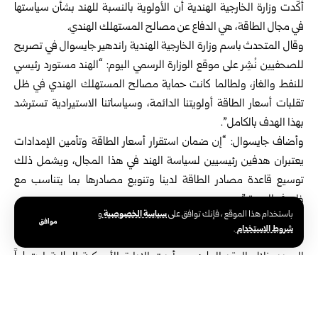
أكّدت وزارة الخارجية الهندية أن الأولوية بالنسبة للهند بشأن سياستها
في مجال الطاقة، هي الدفاع عن مصالح المستهلك الهندي.
وقال المتحدث باسم وزارة الخارجية الهندية راندهير جايسوال في تصريح
للصحفيين نُشِر على موقع الوزارة الرسمي اليوم: “الهند مستورد رئيسي
للنفط والغاز، ولطالما كانت حماية مصالح المستهلك الهندي في ظل
تقلبات أسعار الطاقة أولويتنا الدائمة، وسياساتنا الاستيرادية تسترشد
بهذا الهدف بالكامل”.
وأضاف جايسوال: “إن ضمان استقرار أسعار الطاقة وتأمين الإمدادات
يعتبران هدفين رئيسيين لسياسة الهند في هذا المجال، ويشمل ذلك
توسيع قاعدة مصادر الطاقة لدينا وتنويع مصادرها بما يتناسب مع
ظروف السوق”.
سياسة الخصوصية
باستخدام هذا الموقع ، فإنك توافق على
و
وقال: “أما بالنسبة للولايات المتحدة، فقد سعينا لسنوات عديدة إلى
موافق
شروط الاستخدام
.
توسيع نطاق مشترياتنا من الطاقة، وقد أحرزنا تقدماً مطرداً في هذا
الصدد خلال العقد الماضي، وأبدت الإدارة الأميركية الحالية اهتماماً
بتعميق التعاون في مجال الطاقة مع الهند، ولا تزال المناقشات جارية”.