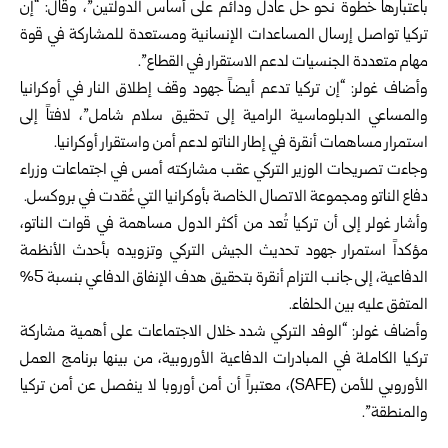
باعتبارها خطوة نحو حل عادل ودائم على أساس الدولتين”، وقال: “إن
تركيا تواصل إرسال المساعدات الإنسانية ومستعدة للمشاركة في قوة
مهام متعددة الجنسيات لدعم الاستقرار في القطاع”.
وأضاف غولر: “إن تركيا تدعم أيضاً جهود وقف إطلاق النار في أوكرانيا
والمساعي الدبلوماسية الرامية إلى تحقيق سلام شامل”، لافتاً إلى
استمرار مساهمات أنقرة في إطار الناتو لدعم أمن واستقرار أوكرانيا.
وجاءت تصريحات الوزير التركي عقب مشاركته أمس في اجتماعات وزراء
دفاع الناتو ومجموعة الاتصال الخاصة بأوكرانيا التي عُقدت في بروكسل.
وأشار غولر إلى أن تركيا تُعد من أكثر الدول مساهمة في قوات الناتو،
مؤكداً استمرار جهود تحديث الجيش التركي وتزويده بأحدث الأنظمة
الدفاعية، إلى جانب التزام أنقرة بتحقيق هدف الإنفاق الدفاعي بنسبة 5%
المتفق عليه بين الحلفاء.
وأضاف غولر: “الوفد التركي شدد خلال الاجتماعات على أهمية مشاركة
تركيا الكاملة في المبادرات الدفاعية الأوروبية، من بينها برنامج العمل
الأوروبي للأمن (SAFE)، معتبراً أن أمن أوروبا لا ينفصل عن أمن تركيا
والمنطقة”.