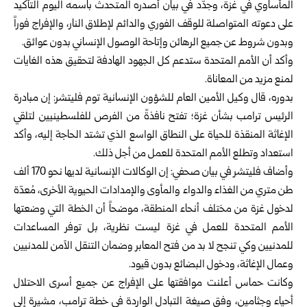
المأساوي في غزة، وجدّد في بيان أصدره المتحدث باسمه اليوم التأكيد
على دعوته المتواصلة للوقف الفوري والدائم لإطلاق النار، والإفراج فوراً
وبدون شروط عن جميع الرهائن وإتاحة الوصول الإنساني بدون عوائق.
وأكد أن الأمم المتحدة ستدعم كل الجهود الهادفة لتحقيق هذه الغايات
لمنع مزيد من المعاناة.
بدوره، قال وكيل الأمين العام للشؤون الإنسانية توم فليتشر: إن مبادرة
الرئيس ترامب بشأن غزة؛ تفتح نافذةً من الفرص للفلسطينيين لتلقي
الإغاثة المنقذة للحياة على النطاق الواسع الذي تشتد الحاجة إليه، وأكد
استعداد وتطلع الأمم المتحدة للعمل من أجل ذلك.
وأضاف فليتشر في بيان صحفي: إن الوكالات الإنسانية لديها نحو 170 ألف
طن متري من الغذاء والدواء والمأوى والإمدادات الحيوية الأخرى، مُعدّة
لدخول غزة من مختلف أنحاء المنطقة، موضحاً أن الخطة التي وضعتها
الأمم المتحدة للعمل في غزة ليست نظرية، بل توفر المساعدات
للمدنيين وكي تنجح لا بد من فتح المعابر وضمان التنقل الآمن للمدنيين
وعمال الإغاثة، ودخول البضائع بدون قيود.
وكانت حماس أعلنت موافقتها على الإفراج عن جميع أسرى الاحتلال
أحياء وجثامين، وفق صيغة التبادل الواردة في خطة ترامب، مشيرة إلى