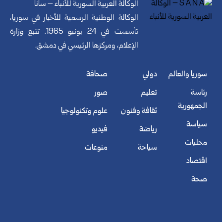
الوكالة العربية السورية للأنباء – سانا
الوكالة الوطنية الرسمية للأخبار في سوريا،
تأسست في 24 يونيو 1965. تتبع وزارة
الإعلام، ومركزها الرئيسي في دمشق.
سوريا والعالم
دولي
صحافة
رئاسة
تعليم
صور
الجمهورية
ثقافة وفنون
علوم وتكنولوجيا
سياسة
رياضة
فيديو
محليات
سياحة
منوعات
اقتصاد
صحة