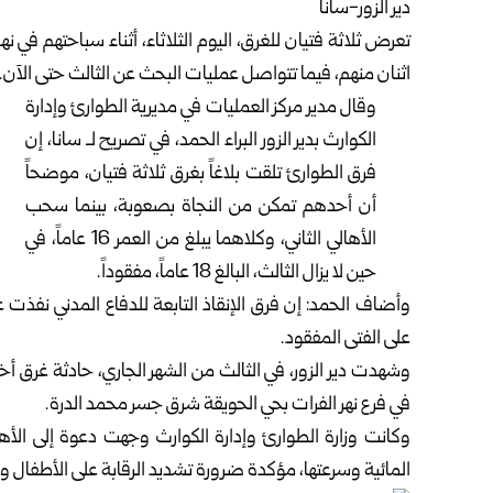
دير الزور-سانا
تعرض ثلاثة فتيان للغرق، اليوم الثلاثاء، أثناء سباحتهم في ن
اثنان منهم، فيما تتواصل عمليات البحث عن الثالث حتى الآن.
وقال مدير مركز العمليات في مديرية الطوارئ وإدارة
الكوارث بدير الزور البراء الحمد، في تصريح لـ سانا، إن
فرق الطوارئ تلقت بلاغاً بغرق ثلاثة فتيان، موضحاً
أن أحدهم تمكن من النجاة بصعوبة، بينما سحب
الأهالي الثاني، وكلاهما يبلغ من العمر 16 عاماً، في
حين لا يزال الثالث، البالغ 18 عاماً، مفقوداً.
وأضاف الحمد: إن فرق الإنقاذ التابعة للدفاع المدني نفذت 
على الفتى المفقود.
وشهدت دير الزور، في الثالث من الشهر الجاري، حادثة غرق أخ
في فرع نهر الفرات بحي الحويقة شرق جسر محمد الدرة.
وكانت
وزارة الطوارئ وإدارة الكوارث
وجهت دعوة إلى الأهالي
المائية وسرعتها، مؤكدة ضرورة تشديد الرقابة على الأطفال وم