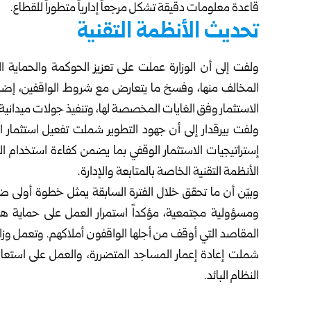
قاعدة معلومات ‏دقيقة تشكل مرجعاً إدارياً متطوراً للقطاع.
تحديث الأنظمة التقنية
ولفت إلى أن الوزارة عملت على تعزيز الحوكمة والحماية ا
المخالف منها، وفسخ ما يتعارض مع شروط الواقفين، ‏إضافة 
الاستثمار وفق الغايات ‏المخصصة لها، وتنفيذ جولات ميدانية
ولفت بيرقدار إلى أن جهود التطوير شملت تفعيل استثمار ا
إستراتيجيات الاستثمار الوقفي بما يضمن كفاءة ‏استخدام ا
الأنظمة التقنية ‏الخاصة بالمتابعة والإدارة.
وبيّن أن ما تحقق خلال الفترة السابقة يمثل خطوة أولى ضمن
ومسؤولية مجتمعية، مؤكداً استمرار العمل على ‏حماية ه
المقاصد التي أوقف ‏من أجلها الواقفون أملاكهم. وتعمل وزا
شملت إعادة ‏إعمار المساجد المتضررة، والعمل على استعاد
النظام البائد.