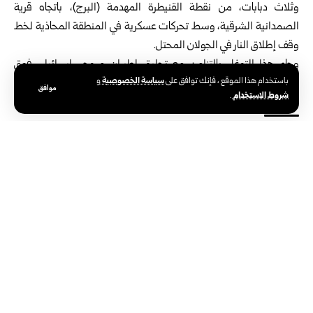
وثلاث دبابات، من نقطة القنيطرة المهدمة (البرج)، باتجاه قرية
الصمدانية الشرقية، وسط تحركات عسكرية في المنطقة المحاذية لخط
وقف إطلاق النار في الجولان المحتل.
وجاء هذا التوغل بالتزامن مع تحليق لطيران مروحي إسرائيلي فوق
سياسة الخصوصية
باستخدام هذا الموقع ، فإنك توافق على
و
الشريط الحدودي الفاصل مع الجولان المحتل.
موافق
شروط الاستخدام
.
الوسوم:
آليات الاحتلال الإسرائيلي
ريف القنيطرة
الوكالة العربية السورية للأنباء – سانا