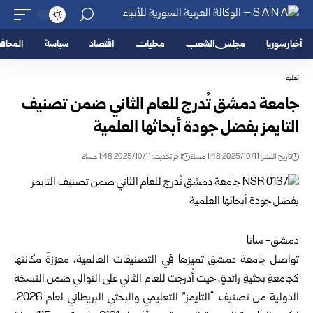
أخبار سوريا
مجلس الشعب
محليات
اقتصاد
سياسة
المحا
تعليم
جامعة دمشق تُدرج للعام الثاني ضمن تصنيف
التايمز بفضل جودة أبحاثها العلمية
تاريخ النشر: 2025/10/11 1:48 مساءً
اخر تحديث: 2025/10/11 1:48 مساءً
دمشق- سانا
تواصل
جامعة دمشق
تميزها في التصنيفات العالمية، معززةً مكانتها
كجامعةٍ بحثيةٍ رائدةٍ، حيث أُدرجت للعام الثاني على التوالي ضمن النسخة
الدولية من تصنيف “التايمز” التعليمي والبحثي البريطاني لعام 2026،