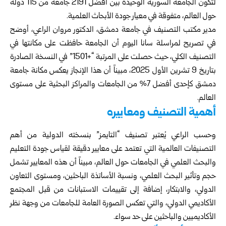
لتكون الجامعة السورية الوحيدة بين أفضل 2191 جامعة من 115 دولة
حول العالم، متفوقة في معيار جودة الأبحاث العلمية.
مدير مكتب التصنيف في جامعة دمشق، الدكتور مروان الراعي، أوضح
في تصريح لمراسلة سانا اليوم أن الجامعة حافظت على مكانتها في
التصنيف الكلي، حيث حصلت على المرتبة “+1501” في النسخة الصادرة
بتاريخ 9 تشرين الأول 2025، مبيناً أن هذا الإنجاز يعكس مكانة جامعة
دمشق كإحدى أفضل 7% من الجامعات والمراكز البحثية على مستوى
العالم.
أهمية التصنيف ومعاييره
وحسب الراعي يُعتبر تصنيف “التايمز” بنسخته الدولية من أهم
التصنيفات العالمية التي تعتمد على معايير دقيقة لقياس جودة التعليم
والبحث العلمي في الجامعات حول العالم، مبيناً أن هذه المعايير تشمل
حجم وتأثير البحث العلمي، ونسبة الأساتذة الباحثين، ومستوى التعاون
الدولي، والابتكار، إضافة إلى تقييمات الاستبانات من قبل المجتمع
الأكاديمي الدولي، والتي تعكس الصورة العامة للجامعات من وجهة نظر
الأكاديميين والباحثين على حد سواء.