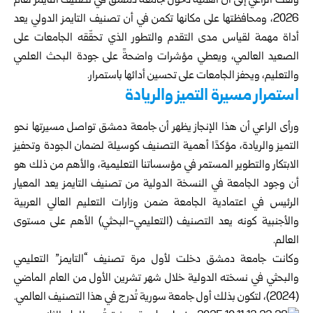
ولفت الراعي إلى أن أهمية دخول جامعة دمشق في تصنيف التايمز لعام
2026، ومحافظتها على مكانها تكمن في أن تصنيف التايمز الدولي يعد
أداة مهمة لقياس مدى التقدم والتطور الذي تحقّقه الجامعات على
الصعيد العالمي، ويعطي مؤشرات واضحةً على جودة البحث العلمي
والتعليم، ويحفز الجامعات على تحسين أدائها باستمرار.
استمرار مسيرة التميز والريادة
ورأى الراعي أن هذا الإنجاز يظهر أن جامعة دمشق تواصل مسيرتها نحو
التميز والريادة، مؤكدًا أهمية التصنيف كوسيلة لضمان الجودة وتحفيز
الابتكار والتطوير المستمر في مؤسساتنا التعليمية، والأهم من ذلك هو
أن وجود الجامعة في النسخة الدولية من تصنيف التايمز يعد المعيار
الرئيس في اعتمادية الجامعة ضمن وزارات التعليم العالي العربية
والأجنبية كونه يعد التصنيف (التعليمي-البحثي) الأهم على مستوى
العالم.
وكانت جامعة دمشق دخلت لأول مرة تصنيف “التايمز” التعليمي
والبحثي في نسخته الدولية خلال شهر تشرين الأول من العام الماضي
(2024)، لتكون بذلك أول جامعة سورية تُدرج في هذا التصنيف العالمي.